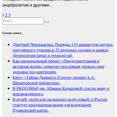
энцефалитом и другими…
Пагинация
1
2
3
записей
Свежие записи
Дмитрий Чернышенко: Порядка 110 маршрутов научно-
популярного туризма в 35 регионах создано в рамках
Десятилетия науки и технологий.
Как национальный проект «Продолжительная и
активная жизнь» помогает россиянам держать свое
здоровье под контролем.
Квест «Тайны Древнего Египта» прошел в А-
Шериповской библиотеке.
В РКЦОЗМиР им. Аймани Кадыровой спасли маму и
новорождённого.
В музей, театр или на концерт всей семьей: в России
стартует праздничная акция для владельцев
Пушкинской карты.