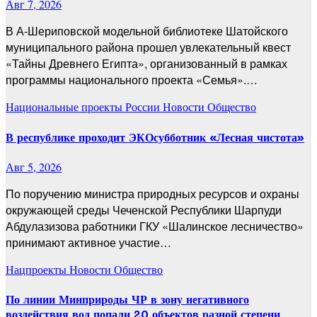
Авг 7, 2026
В А-Шериповской модельной библиотеке Шатойского
муниципального района прошел увлекательный квест
«Тайны Древнего Египта», организованный в рамках
программы национального проекта «Семья».…
Национальные проекты России
Новости
Общество
В республике проходит ЭКОсубботник «Лесная чистота»
Авг 5, 2026
По поручению министра природных ресурсов и охраны
окружающей среды Чеченской Республики Шарпуди
Абдулазизова работники ГКУ «Шалинское лесничество»
принимают активное участие…
Нацпроекты
Новости
Общество
По линии Минприроды ЧР в зону негативного
воздействия вод попали 20 объектов разной степени