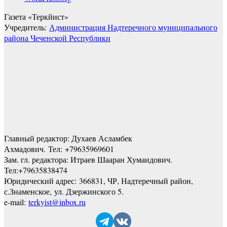
Газета «Теркйист»
Учредитель:
Администрация Надтеречного муниципального
района Чеченской Республики
Главный редактор: Духаев Асламбек
Ахмадович. Тел:
+79635969601
Зам. гл. редактора: Итраев Шааран Хумаидович.
Тел:
+79635838474
Юридический адрес: 366831, ЧР, Надтеречный район,
с.Знаменское,
ул. Дзержинского 5
.
e-mail:
terkyist@inbox.ru