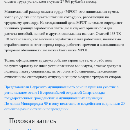
оплаты труда установлен в сумме 27 093 рублей в месяц.
Минимальный размер оплаты труда (МРОТ)- это минимальная сумма,
которую должен получать штатный сотрудник, работающий по
трудовому договору. На сегодняшний день МРОТ не только определяет
нижнюю границу заработной платы, но и служит ориентиром для
расчета пособий, пенсий и других социальных выплат. Статьей 133 ТК
РФ установлено, что месячная заработная плата работника, полностью
отработавшего за этот период норму рабочего времени и выполнившего
трудовые обязанности, не может быть ниже МРОТ
.
Только официальное трудоустройство гарантирует, что работник
получит зарплату не ниже установленного минимума, а также доступ к
полному пакету социальных льгот: оплате больничных, пенсионным
отчислениям, ежегодному отпуску и защите в случае трудовых споров.
Навигация
Представители Наурского муниципального района приняли участие в
региональном этапе I Всероссийской открытой Спартакиады
по
государственных гражданских и муниципальных служащих.
По линии Минприроды ЧР в зону негативного воздействия вод попали 20
записям
объектов разной степени повреждений.
Похожая запись