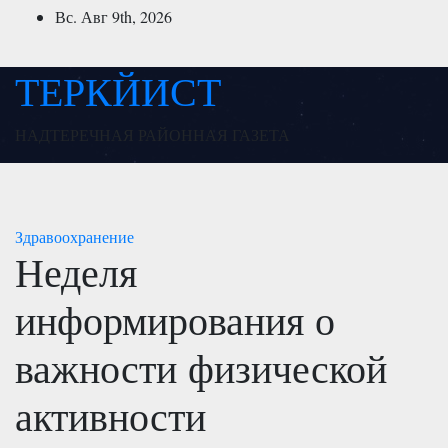
Перейти
Вс. Авг 9th, 2026
к
содержимому
ТЕРКЙИСТ
НАДТЕРЕЧНАЯ РАЙОННАЯ ГАЗЕТА
Здравоохранение
Неделя
информирования о
важности физической
активности