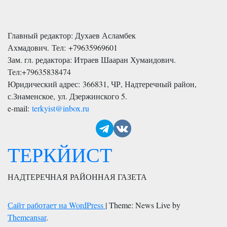
Главный редактор: Духаев Асламбек
Ахмадович. Тел:
+79635969601
Зам. гл. редактора: Итраев Шааран Хумаидович.
Тел:
+79635838474
Юридический адрес: 366831, ЧР, Надтеречный район,
с.Знаменское,
ул. Дзержинского 5
.
e-mail:
terkyist@inbox.ru
ТЕРКЙИСТ
НАДТЕРЕЧНАЯ РАЙОННАЯ ГАЗЕТА
Сайт работает на WordPress
|
Theme: News Live by
Themeansar
.