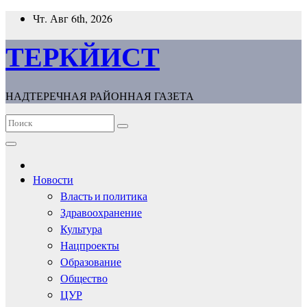
Перейти
Чт. Авг 6th, 2026
к
содержимому
ТЕРКЙИСТ
НАДТЕРЕЧНАЯ РАЙОННАЯ ГАЗЕТА
Новости
Власть и политика
Здравоохранение
Культура
Нацпроекты
Образование
Общество
ЦУР