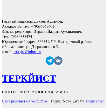
Главный редактор: Духаев Асламбек
Ахмадович. Тел:
+79635969601
Зам. гл. редактора: Итраев Шааран Хумаидович.
Тел:
+79635838474
Юридический адрес: 366831, ЧР, Надтеречный район,
с.Знаменское,
ул. Дзержинского 5
.
e-mail:
terkyist@inbox.ru
ТЕРКЙИСТ
НАДТЕРЕЧНАЯ РАЙОННАЯ ГАЗЕТА
Сайт работает на WordPress
|
Theme: News Live by
Themeansar
.