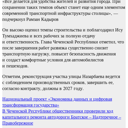
«Все делается для удобства жителей и развития города. При
сохранении таких темпов объект станет еще одним элементом
современной транспортной инфраструктуры столицы», —
подчеркнул Рамзан Кадыров
Он высоко оценил темпы строительства и поблагодарил Ису
Тумхаджиева и всех рабочих за полную отдачу
и ответственность. Глава Чеченской Республики отметил, что
после завершения работ развязка существенно снизит
транспортную нагрузку, повысит безопасность движения
и создаст комфортные условия для автомобилистов
и пешеходов.
Отметим, реконструкция участка улицы Назарбаева ведется
с соблюдением производственных сроков, завершить ее,
согласно контракту, должны в 2027 году.
Навигация
Национальный проект «Экономика данных и цифровая
трансформация государства»
по
В Чеченской Республике общественники проверили ход
записям
капитального ремонта автодороги Братское – Надтеречное –
Правобережное