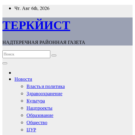
Перейти
Чт. Авг 6th, 2026
к
содержимому
ТЕРКЙИСТ
НАДТЕРЕЧНАЯ РАЙОННАЯ ГАЗЕТА
Новости
Власть и политика
Здравоохранение
Культура
Нацпроекты
Образование
Общество
ЦУР