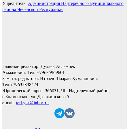
Учредитель:
Администрация Надтеречного муниципального
района Чеченской Республики
Главный редактор: Духаев Асламбек
Ахмадович. Тел:
+79635969601
Зам. гл. редактора: Итраев Шааран Хумаидович.
Тел:
+79635838474
Юридический адрес: 366831, ЧР, Надтеречный район,
с.Знаменское,
ул. Дзержинского 5
.
e-mail:
terkyist@inbox.ru