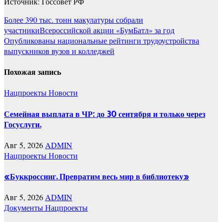
Источник: Госсовет РФ
Навигация
Более 390 тыс. тонн макулатуры собрали
участникиВсероссийской акции «БумБатл» за год
по
Опубликованы национальные рейтинги трудоустройства
записям
выпускников вузов и колледжей
Похожая запись
Нацпроекты
Новости
Семейная выплата в ЧР: до 30 сентября и только через
Госуслуги.
Авг 5, 2026
ADMIN
Нацпроекты
Новости
«Буккроссинг. Превратим весь мир в библиотеку»
Авг 5, 2026
ADMIN
Документы
Нацпроекты