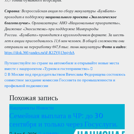
35,7 тонны бумажного вторсырья.
Справка
: Всероссийская акция по сбору макулатуры «БумБатл»
проходит в поддержку
национального проекта «Экологическое
благополучие»
. Организаторы: АНО «Национальные приоритеты»,
Движение «Экосистема» при поддержке Минприроды
России. «БумБатл» проводится в круглогодичном формате.
За шесть
лет к акции присоединилось 11,6 млн человек. В общей сложности они
отправили на переработку 697,8 тыс. тонн макулатуры
Фото и видео
:
https://disk.360.yandex.ru/d/-K12Vfj13mjvhA
Навигация
Путешествуйте по стране на автомобиле и открывайте новые места
вместе с нацпроектом «Туризм и гостеприимство»
по
В Москве под председательством Вячеслава Федорищева состоялось
совместное заседание комиссии Госсовета по промышленности и
записям
профильной подкомиссии
Похожая запись
Нацпроекты
Новости
Семейная выплата в ЧР: до 30
сентября и только через Госуслуги.
Авг 5, 2026
ADMIN