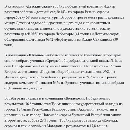
В категории «
Детские сады
» тройку победителей возглавил «Центр
развития ребёнка – детский сад №143» из города Рязань, сдав на
переработку 58 тонн макулатуры. Второе и третье места распределились
между Детским садом общеразвивающего вида с приоритетным
осуществлением деятельности по художественно-эстетическому
развитию детей №50 из города Чебоксары (41 тонна) и Детским садом
общеразвивающего вида №42 «Черёмушки» из Южно-Сахалинска (39
тонн).
В номинации «
Школы
» наибольшее количество бумажного вторсырья
смогли собрать ученики «Средней общеобразовательной школы №1» из
села Серафимовский Республики Башкортостан. Их результат – 75 тонн.
Второе место заняла «Средняя общеобразовательная школа №8» из
Ижевска Удмуртской Республики с результатом в 69,2 тонны. Тройку
лидеров замыкает «Гимназия №5» из Брянска, ученики гимназии собрали
61,4 тонны макулатуры.
Борьба развернулась и в номинации «
Колледжи
». Победителем с
результатом 36,8 тонны стал Туймазинский государственный колледж из
города Туймазы Республики Башкортостан. «Академия технологии и
управления» из города Новочебоксарска Чувашской Республики заняла
второе место, собрав 28,3 тонны. Тройку призеров замкнул «Колледж
сервиса и технологий» из Магадана с результатом в 17,8 тонны.