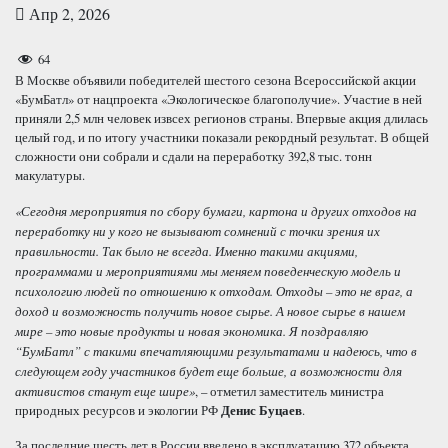
Апр 2, 2026
64
В Москве объявили победителей шестого сезона Всероссийской акции
«БумБатл» от нацпроекта «Экологическое благополучие». Участие в ней
приняли 2,5 млн человек извсех регионов страны. Впервые акция длилась
целый год, и по итогу участники показали рекордный результат. В общей
сложности они собрали и сдали на переработку 392,8 тыс. тонн
макулатуры.
«Сегодня мероприятия по сбору бумаги, картона и других отходов на
переработку ни у кого не вызывают сомнений с точки зрения их
правильности. Так было не всегда. Именно такими акциями,
программами и мероприятиями мы меняем поведенческую модель и
психологию людей по отношению к отходам. Отходы – это не враг, а
доход и возможность получить новое сырье. А новое сырье в нашем
мире – это новые продукты и новая экономика. Я поздравляю
“БумБатл” с такими впечатляющими результатами и надеюсь, что в
следующем году участников будет еще больше, а возможности для
активистов станут еще шире»
, – отметил заместитель министра
природных ресурсов и экологии РФ
Денис Буцаев
.
За последние шесть лет в России введено в эксплуатацию 372 объекта