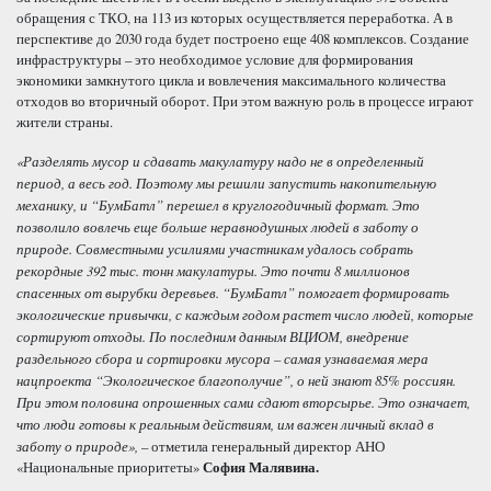
обращения с ТКО, на 113 из которых осуществляется переработка. А в
перспективе до 2030 года будет построено еще 408 комплексов. Создание
инфраструктуры – это необходимое условие для формирования
экономики замкнутого цикла и вовлечения максимального количества
отходов во вторичный оборот. При этом важную роль в процессе играют
жители страны.
«Разделять мусор и сдавать макулатуру надо не в определенный
период, а весь год. Поэтому мы решили запустить накопительную
механику, и “БумБатл” перешел в круглогодичный формат. Это
позволило вовлечь еще больше неравнодушных людей в заботу о
природе. Совместными усилиями участникам удалось собрать
рекордные 392 тыс. тонн макулатуры. Это почти 8 миллионов
спасенных от вырубки деревьев. “БумБатл” помогает формировать
экологические привычки, с каждым годом растет число людей, которые
сортируют отходы. По последним данным ВЦИОМ, внедрение
раздельного сбора и сортировки мусора – самая узнаваемая мера
нацпроекта “Экологическое благополучие”, о ней знают 85% россиян.
При этом половина опрошенных сами сдают вторсырье. Это означает,
что люди готовы к реальным действиям, им важен личный вклад в
заботу о природе»,
– отметила генеральный директор АНО
«Национальные приоритеты»
София Малявина.