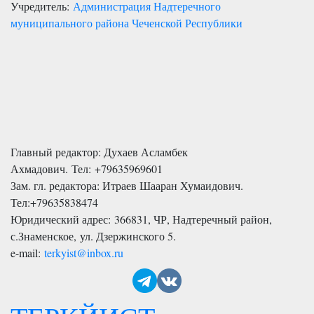
Учредитель:
Администрация Надтеречного
муниципального района Чеченской Республики
Главный редактор: Духаев Асламбек
Ахмадович. Тел:
+79635969601
Зам. гл. редактора: Итраев Шааран Хумаидович.
Тел:
+79635838474
Юридический адрес: 366831, ЧР, Надтеречный район,
с.Знаменское,
ул. Дзержинского 5
.
e-mail:
terkyist@inbox.ru