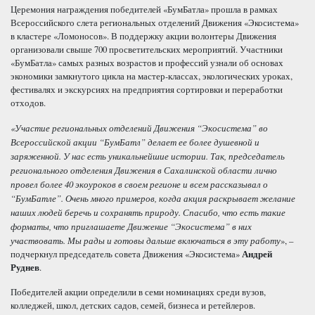
Церемония награждения победителей «БумБатла» прошла в рамках
Всероссийского слета региональных отделений Движения «Экосистема»
в кластере «Ломоносов». В поддержку акции волонтеры Движения
организовали свыше 700 просветительских мероприятий. Участники
«БумБатла» самых разных возрастов и профессий узнали об основах
экономики замкнутого цикла на мастер-классах, экологических уроках,
фестивалях и экскурсиях на предприятия сортировки и переработки
отходов.
«Участие региональных отделений Движения “Экосистема” во
Всероссийской акции “БумБатл” делает ее более душевной и
заряженной. У нас есть уникальнейшие истории. Так, председатель
регионального отделения Движения в Сахалинской области лично
провел более 40 экоуроков в своем регионе и всем рассказывал о
“БумБатле”. Очень много примеров, когда акция раскрывает желание
наших людей беречь и сохранять природу. Спасибо, что есть такие
форматы, что приглашаете Движение “Экосистема” в них
участвовать. Мы рады и готовы дальше включаться в эту работу
», –
подчеркнул председатель совета Движения «Экосистема»
Андрей
Руднев
.
Победителей акции определили в семи номинациях среди вузов,
колледжей, школ, детских садов, семей, бизнеса и ретейлеров.