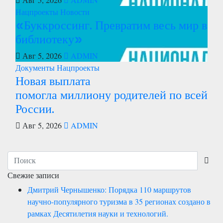
Нацпроекты
Новости
«Буккроссинг. Превратим весь мир в
библиотеку»
Авг 5, 2026
ADMIN
Документы
Нацпроекты
Новая выплата
помогла миллиону родителей по всей
России.
Авг 5, 2026
ADMIN
Свежие записи
Дмитрий Чернышенко: Порядка 110 маршрутов
научно-популярного туризма в 35 регионах создано в
рамках Десятилетия науки и технологий.