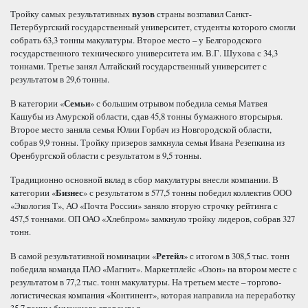
Тройку самых результативных
вузов
страны возглавил Санкт-
Петербургский государственный университет, студенты которого смогли
собрать 63,3 тонны макулатуры. Второе место – у Белгородского
государственного технического университета им. В.Г. Шухова с 34,3
тоннами. Третье занял Алтайский государственный университет с
результатом в 29,6 тонны.
В категории «
Семьи
» с большим отрывом победила семья Матвея
Кашубы из Амурской области, сдав 45,8 тонны бумажного вторсырья.
Второе место заняла семья Юлии Горбач из Новгородской области,
собрав 9,9 тонны. Тройку призеров замкнула семья Ивана Резепкина из
Оренбургской области с результатом в 9,5 тонны.
Традиционно основной вклад в сбор макулатуры внесли компании. В
категории «
Бизнес
» с результатом в 577,5 тонны победил коллектив ООО
«Экология Т», АО «Почта России» заняло вторую строчку рейтинга с
457,5 тоннами. ОП ОАО «Хлебпром» замкнуло тройку лидеров, собрав 327
тонн.
В самой результативной номинации «
Ретейл
» с итогом в 308,5 тыс. тонн
победила команда ПАО «Магнит». Маркетплейс «Озон» на втором месте с
результатом в 77,2 тыс. тонн макулатуры. На третьем месте – торгово-
логистическая компания «Континент», которая направила на переработку