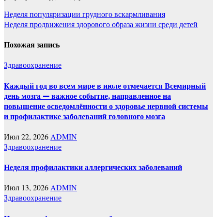
Навигация
Неделя популяризации грудного вскармливания
Неделя продвижения здорового образа жизни среди детей
по
записям
Похожая запись
Здравоохранение
Каждый год во всем мире в июле отмечается Всемирный
день мозга — важное событие, направленное на
повышение осведомлённости о здоровье нервной системы
и профилактике заболеваний головного мозга
Июл 22, 2026
ADMIN
Здравоохранение
Неделя профилактики аллергических заболеваний
Июл 13, 2026
ADMIN
Здравоохранение