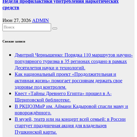
Неделя профилактики употребления наркотических
средств
Июн 27, 2026
ADMIN
Свежие записи
Дмитрий Чернышенко: Порядка 110 маршрутов научно-
популярного туризма в 35 регионах создано в рамках
Десятилетия науки и технологий.
Как национальный проект «Продолжительная и
активная жизнь» помогает россиянам держать свое
здоровье под контролем.
Квест «Тайны Древнего Египта» прошел в А-
Шериповской библиотеке.
В РКЦОЗМиР им. Аймани Кадыровой спасли маму и
новорождённого.
В музей, театр или на концерт всей семьей: в России
стартует праздничная акция для владельцев
Пушкинской карты.