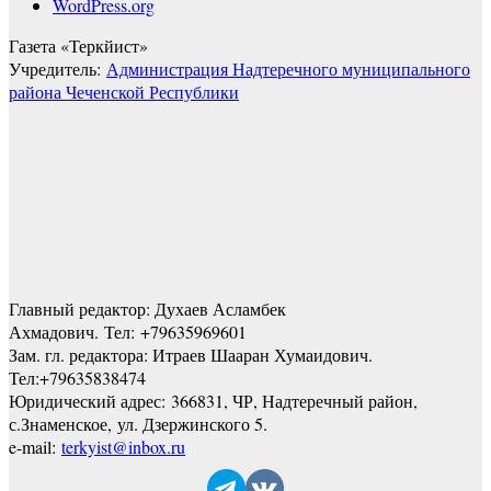
WordPress.org
Газета «Теркйист»
Учредитель:
Администрация Надтеречного муниципального
района Чеченской Республики
Главный редактор: Духаев Асламбек
Ахмадович. Тел:
+79635969601
Зам. гл. редактора: Итраев Шааран Хумаидович.
Тел:
+79635838474
Юридический адрес: 366831, ЧР, Надтеречный район,
с.Знаменское,
ул. Дзержинского 5
.
e-mail:
terkyist@inbox.ru