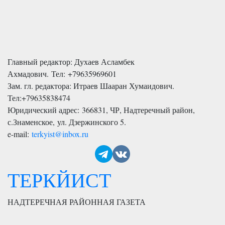
Главный редактор: Духаев Асламбек
Ахмадович. Тел:
+79635969601
Зам. гл. редактора: Итраев Шааран Хумаидович.
Тел:
+79635838474
Юридический адрес: 366831, ЧР, Надтеречный район,
с.Знаменское,
ул. Дзержинского 5
.
e-mail:
terkyist@inbox.ru
ТЕРКЙИСТ
НАДТЕРЕЧНАЯ РАЙОННАЯ ГАЗЕТА