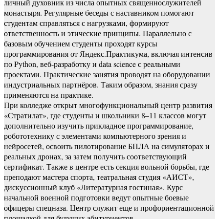
личный духовник из числа опытных священнослужителей
монастыря. Регулярные беседы с наставником помогают
студентам справляться с нагрузками, формируют
ответственность и этические принципы. Параллельно с
базовым обучением студенты проходят курсы
программирования от Яндекс.Практикума, включая интенсив
по Python, веб-разработку и data science с реальными
проектами. Практические занятия проводят на оборудовании
индустриальных партнёров. Таким образом, знания сразу
применяются на практике.
При колледже открыт многофункциональный центр развития
«Стратилат», где студенты и школьники 8–11 классов могут
дополнительно изучить прикладное программирование,
робототехнику с элементами компьютерного зрения и
нейросетей, освоить пилотирование БПЛА на симуляторах и
реальных дронах, за затем получить соответствующий
сертификат. Также в центре есть секция вольной борьбы, где
преподают мастера спорта, театральная студия «АИСТ»,
дискуссионный клуб «Литературная гостиная». Курс
начальной военной подготовки ведут опытные боевые
офицеры спецназа. Центр служит еще и профориентационной
площадкой для будущих абитуриентов.