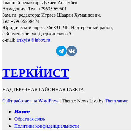
Главный редактор: Духаев Асламбек
Ахмадович. Тел:
+79635969601
Зам. гл. редактора: Итраев Шааран Хумаидович.
Тел:
+79635838474
Юридический адрес: 366831, ЧР, Надтеречный район,
с.Знаменское,
ул. Дзержинского 5
.
e-mail:
terkyist@inbox.ru
ТЕРКЙИСТ
НАДТЕРЕЧНАЯ РАЙОННАЯ ГАЗЕТА
Сайт работает на WordPress
|
Theme: News Live by
Themeansar
.
Home
Обратная связь
Политика конфиденциальности