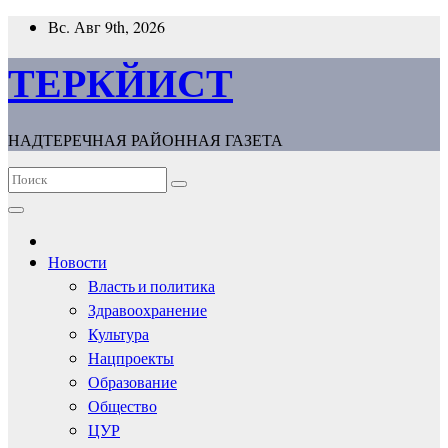
Перейти
Вс. Авг 9th, 2026
к
содержимому
ТЕРКЙИСТ
НАДТЕРЕЧНАЯ РАЙОННАЯ ГАЗЕТА
Новости
Власть и политика
Здравоохранение
Культура
Нацпроекты
Образование
Общество
ЦУР