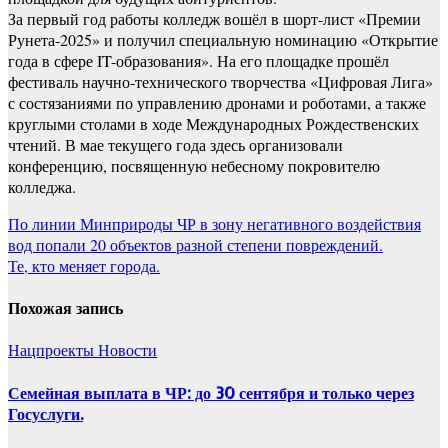
За первый год работы колледж вошёл в шорт-лист «Премии
Рунета-2025» и получил специальную номинацию «Открытие
года в сфере IT-образования». На его площадке прошёл
фестиваль научно-технического творчества «Цифровая Лига»
с состязаниями по управлению дронами и роботами, а также
круглыми столами в ходе Международных Рождественских
чтений. В мае текущего года здесь организовали
конференцию, посвященную небесному покровителю
колледжа.
Навигация
По линии Минприроды ЧР в зону негативного воздействия
вод попали 20 объектов разной степени повреждений.
по
Те, кто меняет города.
записям
Похожая запись
Нацпроекты
Новости
Семейная выплата в ЧР: до 30 сентября и только через
Госуслуги.