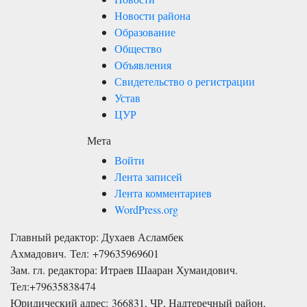
Новости района
Образование
Общество
Объявления
Свидетельство о регистрации
Устав
ЦУР
Мета
Войти
Лента записей
Лента комментариев
WordPress.org
Главный редактор: Духаев Асламбек
Ахмадович. Тел:
+79635969601
Зам. гл. редактора: Итраев Шааран Хумаидович.
Тел:
+79635838474
Юридический адрес: 366831, ЧР, Надтеречный район,