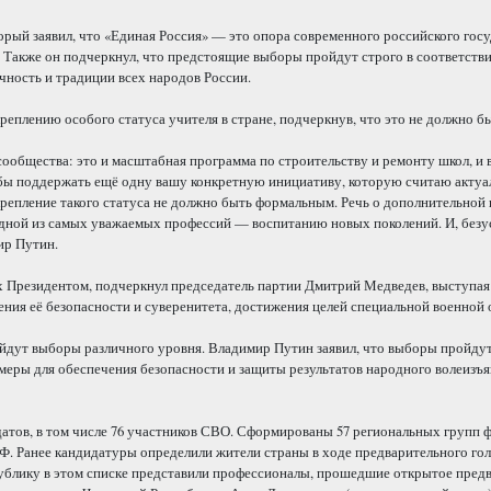
рый заявил, что «Единая Россия» — это опора современного российского госуд
. Также он подчеркнул, что предстоящие выборы пройдут строго в соответствии
чность и традиции всех народов России.
еплению особого статуса учителя в стране, подчеркнув, что это не должно 
сообщества: это и масштабная программа по строительству и ремонту школ, и
 бы поддержать ещё одну вашу конкретную инициативу, которую считаю актуа
крепление такого статуса не должно быть формальным. Речь о дополнительной 
одной из самых уважаемых профессий — воспитанию новых поколений. И, безу
ир Путин.
х Президентом, подчеркнул председатель партии Дмитрий Медведев, выступая
ения её безопасности и суверенитета, достижения целей специальной военной 
ройдут выборы различного уровня. Владимир Путин заявил, что выборы пройдут
е меры для обеспечения безопасности и защиты результатов народного волеизъ
датов, в том числе 76 участников СВО. Сформированы 57 региональных групп 
 РФ. Ранее кандидатуры определили жители страны в ходе предварительного гол
публику в этом списке представили профессионалы, прошедшие открытое пред