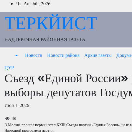
Перейти
Чт. Авг 6th, 2026
к
ТЕРКЙИСТ
содержимому
НАДТЕРЕЧНАЯ РАЙОННАЯ ГАЗЕТА
Новости
Новости района
Архив газеты
Докуме
ЦУР
Съезд «Единой России» 
выборы депутатов Госду
Июл 1, 2026
101
В Москве прошел первый этап XXIII Съезда партии «Единая Россия», на к
Народной программы партии.