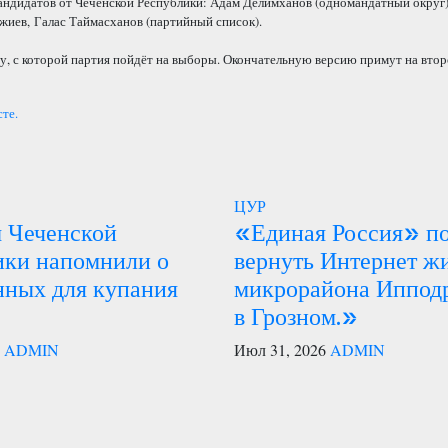
андидатов от Чеченской Республики: Адам Делимханов (одномандатный округ
жиев, Галас Таймасханов (партийный список).
, с которой партия пойдёт на выборы. Окончательную версию примут на втор
сте.
ЦУР
 Чеченской
«Единая Россия» п
ики напомнили о
вернуть Интернет ж
нных для купания
микрорайона Иппод
в Грозном.»
6
ADMIN
Июл 31, 2026
ADMIN