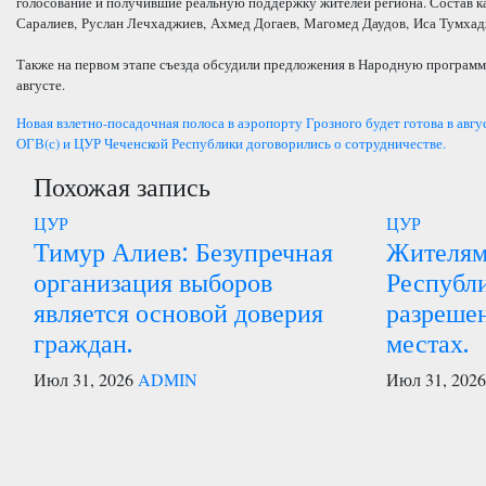
голосование и получившие реальную поддержку жителей региона. Состав к
Саралиев, Руслан Лечхаджиев, Ахмед Догаев, Магомед Даудов, Иса Тумхад
Также на первом этапе съезда обсудили предложения в Народную программу
августе.
Навигация
Новая взлетно-посадочная полоса в аэропорту Грозного будет готова в авгу
ОГВ(с) и ЦУР Чеченской Республики договорились о сотрудничестве.
по
Похожая запись
записям
ЦУР
ЦУР
Тимур Алиев: Безупречная
Жителям
организация выборов
Республ
является основой доверия
разреше
граждан.
местах.
Июл 31, 2026
ADMIN
Июл 31, 202