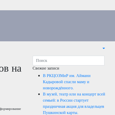
ов на
Свежие записи
В РКЦОЗМиР им. Аймани
Кадыровой спасли маму и
новорождённого.
В музей, театр или на концерт всей
семьей: в России стартует
праздничная акция для владельцев
и формирование
Пушкинской карты.