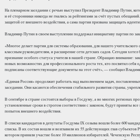
На пленарном заседании с речью выступил Президент Владимир Путин, кото
и её сторонники никогда не гнались за рейтингами за счёт пустых обещаний
защитой от внешнего воздействия, а сама партия призвана защищать иденти
Владимир Путин в своем выступлении поддержал инициативу партии по закр
«Многое делает партия для системы образования, для нашего учительского 
классным руководителям, и расширение сети детских садов. Сегодня хотел
признание особого статуса учителя в нашей стране. Обращаю внимание: за
новых возможностях для профессионального роста тех, кто посвятил себя 
подписаны соответствующие документы на этот счёт», — сообщил Владим
«Единая Россия» продолжит работать над выполнением задач, поставленны
заседании. Они касаются обеспечения стабильного развития страны, укрепл
В сентябре в стране состоятся выборы в Госдуму, а во многих регионах п
установленные сроки в строгом соответствии с законом, будут приняты вс
попыток внешнего воздействия.
В списки кандидатов в депутаты Госдумы IX созыва вошли более 600 канди
списка. В их состав вошли и возглавили их 55 действующих глав субъектов
котором приняли участие более 10 миллионов избирателей. Чеченскую Рес