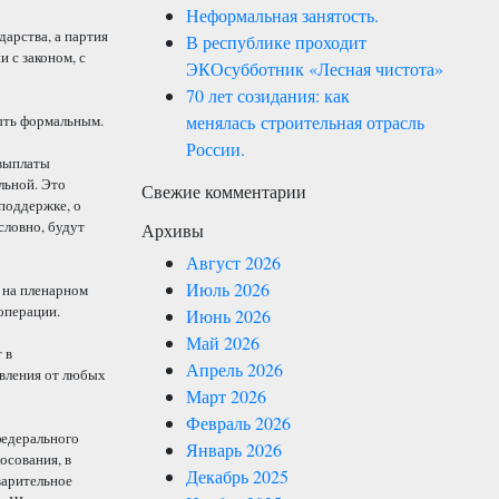
Неформальная занятость.
арства, а партия
В республике проходит
 с законом, с
ЭКОсубботник «Лесная чистота»
70 лет созидания: как
менялась строительная отрасль
быть формальным.
России.
 выплаты
льной. Это
Свежие комментарии
поддержке, о
словно, будут
Архивы
Август 2026
Июль 2026
 на пленарном
операции.
Июнь 2026
Май 2026
 в
Апрель 2026
явления от любых
Март 2026
Февраль 2026
федерального
Январь 2026
осования, в
Декабрь 2025
варительное