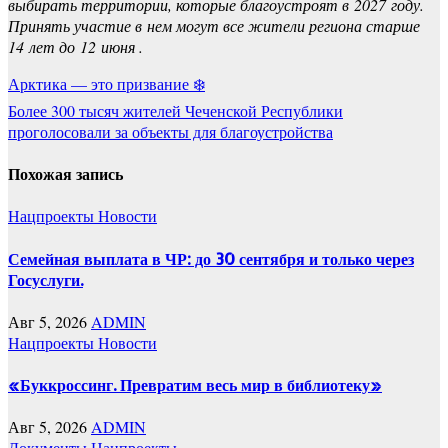
выбирать территории, которые благоустроят в 2027 году.
Принять участие в нем могут все жители региона старше
14 лет до 12 июня .
Навигация
Арктика — это призвание ❄️
по
Более 300 тысяч жителей Чеченской Республики
проголосовали за объекты для благоустройства
записям
Похожая запись
Нацпроекты
Новости
Семейная выплата в ЧР: до 30 сентября и только через
Госуслуги.
Авг 5, 2026
ADMIN
Нацпроекты
Новости
«Буккроссинг. Превратим весь мир в библиотеку»
Авг 5, 2026
ADMIN
Документы
Нацпроекты