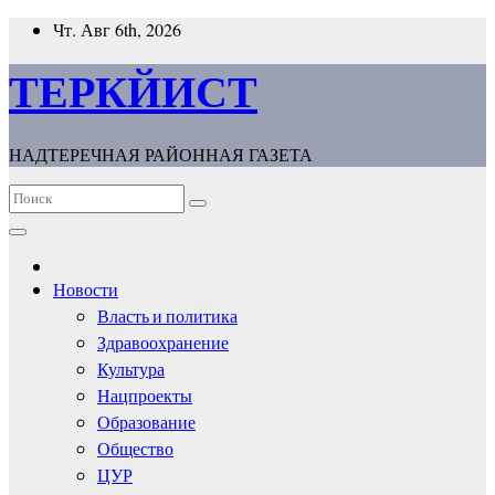
Перейти
Чт. Авг 6th, 2026
к
содержимому
ТЕРКЙИСТ
НАДТЕРЕЧНАЯ РАЙОННАЯ ГАЗЕТА
Новости
Власть и политика
Здравоохранение
Культура
Нацпроекты
Образование
Общество
ЦУР