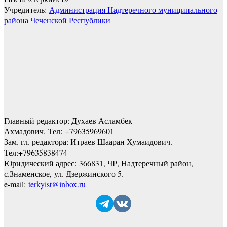
Учредитель:
Администрация Надтеречного муниципального
района Чеченской Республики
Главный редактор: Духаев Асламбек
Ахмадович. Тел:
+79635969601
Зам. гл. редактора: Итраев Шааран Хумаидович.
Тел:
+79635838474
Юридический адрес: 366831, ЧР, Надтеречный район,
с.Знаменское,
ул. Дзержинского 5
.
e-mail:
terkyist@inbox.ru