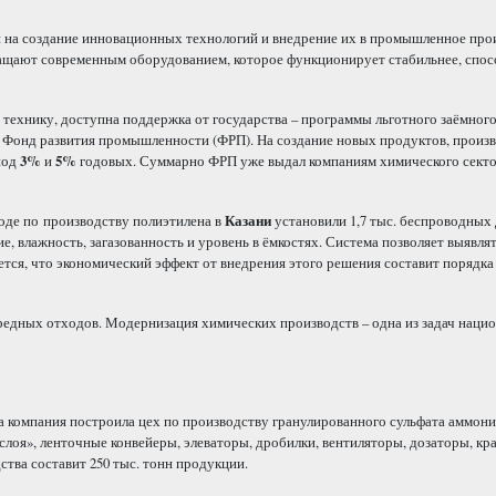
н на создание инновационных технологий и внедрение их в промышленное про
нащают современным оборудованием, которое функционирует стабильнее, спос
хнику, доступна поддержка от государства – программы льготного заёмног
в Фонд развития промышленности (ФРП). На создание новых продуктов, произв
под
3%
и
5%
годовых. Суммарно ФРП уже выдал компаниям химического сект
оде по производству полиэтилена в
Казани
установили 1,7 тыс. беспроводных 
, влажность, загазованность и уровень в ёмкостях. Система позволяет выявля
тся, что экономический эффект от внедрения этого решения составит порядк
редных отходов. Модернизация химических производств – одна из задач наци
компания построила цех по производству гранулированного сульфата аммония
лоя», ленточные конвейеры, элеваторы, дробилки, вентиляторы, дозаторы, кра
тва составит 250 тыс. тонн продукции.