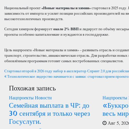
Национальный проект
«Новые материалы и химия»
стартовал в 2025 году
зависимость от импорта и усилит позиции российских производителей на в
высокотехнологичных производств.
Сегодня химпром формирует
около 2% ВВП
и лидирует по объёму несырье
проекты особенно капиталоемкие и нуждаются в господдержке.
Цель нацпроекта «Новые материалы и химия» – развивать отрасль и создав
транспорт, строительство, авиакосмическая отрасль. Для разработки новых
обновлённым программам готовят самых востребованных специалистов.
Навигация
Стартовал второй в 2026 году набор в акселератор Спринт 2.0 для российс
Технологическое лидерство начинается с заявки: стартовал прием проекто
по
Похожая запись
записям
Нацпроекты
Новости
Нацпроекты
Семейная выплата в ЧР: до
«Буккро
30 сентября и только через
весь мир
Госуслуги.
Авг 5, 202