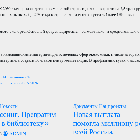
. К 2030 году производство в химической отрасли должно вырасти
на 3,5 трлн р
нешних рынках. До 2030 года в стране планируют запустить
более 130
новых
вого экспорта. Основной фокус нацпроекта – сегмент мало- и среднетоннажно
ать инновационные материалы для
ключевых сфер экономики
, в числе которы
 материалов создали Головной центр компетенций. В профильных вузах и колл
ких ИТ-компаний
в на премию GIA 2026
Новости
Документы
Нацпроекты
ссинг. Превратим
Новая выплата
 в библиотеку»
помогла миллиону р
всей России.
6
ADMIN