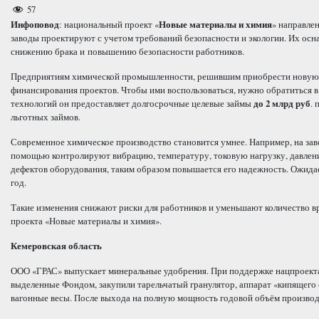
57
Инфоповод
: национальный проект «
Новые материалы и химия
» направле
заводы проектируют с учетом требований безопасности и экологии. Их ос
снижению брака и повышению безопасности работников.
Предприятиям химической промышленности, решившим приобрести новую те
финансирования проектов. Чтобы ими воспользоваться, нужно обратиться 
технологий он предоставляет долгосрочные целевые займы
до 2 млрд руб
. 
льготных займов.
Современное химическое производство становится умнее. Например, на зав
помощью контролируют вибрацию, температуру, токовую нагрузку, давление
дефектов оборудования, таким образом повышается его надежность. Ожидае
год.
Такие изменения снижают риски для работников и уменьшают количество в
проекта «Новые материалы и химия».
Кемеровская область
ООО «ГРАС» выпускает минеральные удобрения. При поддержке нацпроекта 
выделенные Фондом, закупили тарельчатый гранулятор, аппарат «кипящего с
вагонные весы. После выхода на полную мощность годовой объём производс