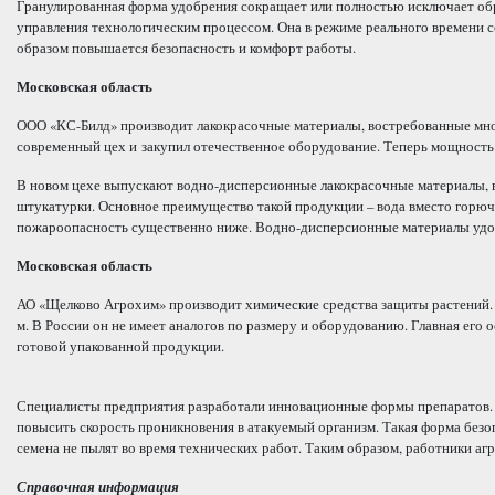
Гранулированная форма удобрения сокращает или полностью исключает обра
управления технологическим процессом. Она в режиме реального времени с
образом повышается безопасность и комфорт работы.
Московская область
ООО «КС-Билд» производит лакокрасочные материалы, востребованные мн
современный цех и закупил отечественное оборудование. Теперь мощность п
В новом цехе выпускают водно-дисперсионные лакокрасочные материалы, в
штукатурки. Основное преимущество такой продукции – вода вместо горючи
пожароопасность существенно ниже. Водно-дисперсионные материалы удобн
Московская область
АО «Щелково Агрохим» производит химические средства защиты растений. 
м. В России он не имеет аналогов по размеру и оборудованию. Главная его
готовой упакованной продукции.
Специалисты предприятия разработали инновационные формы препаратов. 
повысить скорость проникновения в атакуемый организм. Такая форма безоп
семена не пылят во время технических работ. Таким образом, работники а
Справочная информация