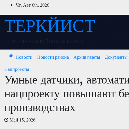
Перейти
Чт. Авг 6th, 2026
к
содержимому
ТЕРКЙИСТ
НАДТЕРЕЧНАЯ РАЙОННАЯ ГАЗЕТА
Новости
Новости района
Архив газеты
Документы
Нацпроекты
Умные датчики, автомати
нацпроекту повышают бе
производствах
Май 15, 2026