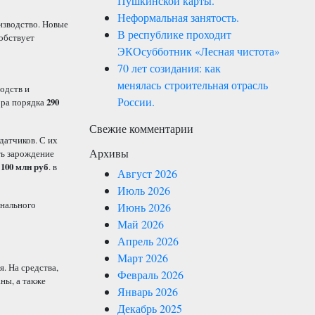
Пушкинской карты.
Неформальная занятость.
изводство. Новые
В республике проходит
обствует
ЭКОсубботник «Лесная чистота»
70 лет созидания: как
о
менялась строительная отрасль
одств и
России.
ора порядка
290
Свежие комментарии
датчиков. С их
Архивы
ть зарождение
а
100 млн руб
. в
Август 2026
Июль 2026
онального
Июнь 2026
Май 2026
Апрель 2026
Март 2026
. На средства,
Февраль 2026
ны, а также
Январь 2026
Декабрь 2025