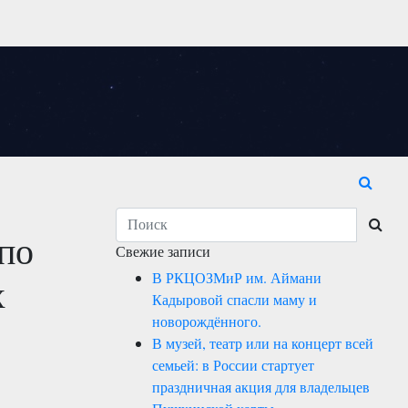
 по
Свежие записи
В РКЦОЗМиР им. Аймани
х
Кадыровой спасли маму и
новорождённого.
В музей, театр или на концерт всей
семьей: в России стартует
праздничная акция для владельцев