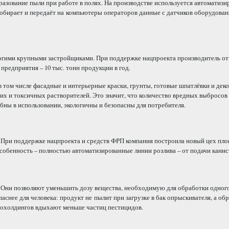
зование пыли при работе в полях. На производстве используется автоматизи
обирает и передаёт на компьютеры операторов данные с датчиков оборудован
огими крупными застройщиками. При поддержке нацпроекта производитель о
редприятия – 10 тыс. тонн продукции в год.
 том числе фасадные и интерьерные краски, грунты, готовые шпатлёвки и дек
х и токсичных растворителей. Это значит, что количество вредных выбросов 
ы в использовании, экологичны и безопасны для потребителя.
При поддержке нацпроекта и средств ФРП компания построила новый цех площ
 особенность – полностью автоматизированные линии розлива – от подачи кани
Они позволяют уменьшить дозу вещества, необходимую для обработки одного 
аснее для человека: продукт не пылит при загрузке в бак опрыскивателя, а о
грохолдингов вдыхают меньше частиц пестицидов.