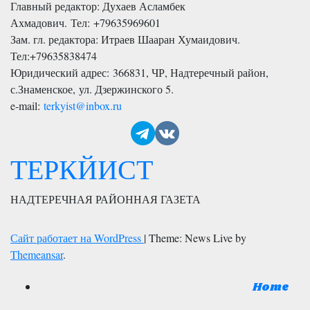
Главный редактор: Духаев Асламбек
Ахмадович. Тел:
+79635969601
Зам. гл. редактора: Итраев Шааран Хумаидович.
Тел:
+79635838474
Юридический адрес: 366831, ЧР, Надтеречный район,
с.Знаменское,
ул. Дзержинского 5
.
e-mail:
terkyist@inbox.ru
ТЕРКЙИСТ
НАДТЕРЕЧНАЯ РАЙОННАЯ ГАЗЕТА
Сайт работает на WordPress
|
Theme: News Live by
Themeansar
.
Home