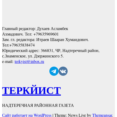
Главный редактор: Духаев Асламбек
Ахмадович. Тел:
+79635969601
Зам. гл. редактора: Итраев Шааран Хумаидович.
Тел:
+79635838474
Юридический адрес: 366831, ЧР, Надтеречный район,
с.Знаменское,
ул. Дзержинского 5
.
e-mail:
terkyist@inbox.ru
ТЕРКЙИСТ
НАДТЕРЕЧНАЯ РАЙОННАЯ ГАЗЕТА
Сайт работает на WordPress
|
Theme: News Live by
Themeansar
.