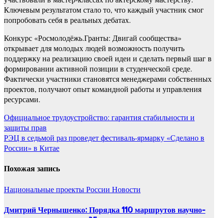
Ключевым результатом стало то, что каждый участник смог
попробовать себя в реальных дебатах.
Конкурс «Росмолодёжь.Гранты: Двигай сообщества»
открывает для молодых людей возможность получить
поддержку на реализацию своей идеи и сделать первый шаг в
формировании активной позиции в студенческой среде.
Фактически участники становятся менеджерами собственных
проектов, получают опыт командной работы и управления
ресурсами.
Навигация
Официальное трудоустройство: гарантия стабильности и
защиты прав
по
РЭЦ в седьмой раз проведет фестиваль-ярмарку «Сделано в
записям
России» в Китае
Похожая запись
Национальные проекты России
Новости
Дмитрий Чернышенко: Порядка 110 маршрутов научно-