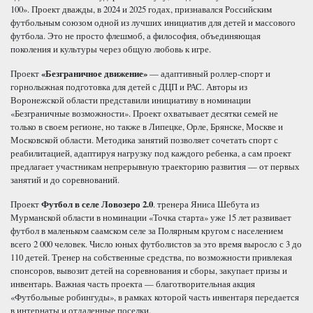
100». Проект дважды, в 2024 и 2025 годах, признавался Российским
футбольным союзом одной из лучших инициатив для детей и массового
футбола. Это не просто флешмоб, а философия, объединяющая
поколения и культуры через общую любовь к игре.
Проект
«Безграничное движение»
— адаптивный роллер-спорт и
горнолыжная подготовка для детей с ДЦП и РАС. Авторы из
Воронежской области представили инициативу в номинации
«Безграничные возможности». Проект охватывает десятки семей не
только в своем регионе, но также в Липецке, Орле, Брянске, Москве и
Московской области. Методика занятий позволяет сочетать спорт с
реабилитацией, адаптируя нагрузку под каждого ребенка, а сам проект
предлагает участникам непрерывную траекторию развития — от первых
занятий и до соревнований.
Проект
Футбол в селе Ловозеро 2.0
. тренера Яниса Шебута из
Мурманской области в номинации «Точка старта» уже 15 лет развивает
футбол в маленьком саамском селе за Полярным кругом с населением
всего 2 000 человек. Число юных футболистов за это время выросло с 3 до
110 детей. Тренер на собственные средства, по возможности привлекая
спонсоров, вывозит детей на соревнования и сборы, закупает призы и
инвентарь. Важная часть проекта — благотворительная акция
«Футбольные робингуды», в рамках которой часть инвентаря передается
в интернаты и отдаленные поселки.