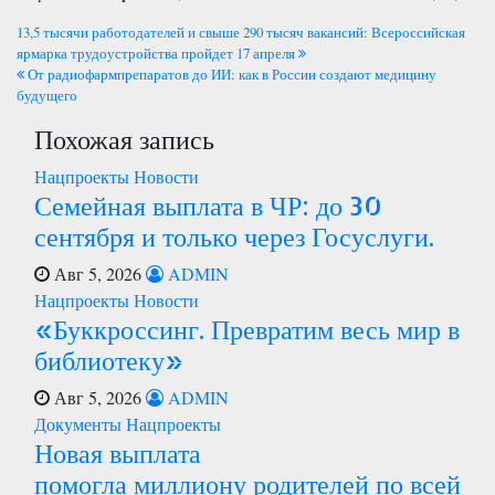
Навигация
13,5 тысячи работодателей и свыше 290 тысяч вакансий: Всероссийская
ярмарка трудоустройства пройдет 17 апреля
по
От радиофармпрепаратов до ИИ: как в России создают медицину
будущего
записям
Похожая запись
Нацпроекты
Новости
Семейная выплата в ЧР: до 30
сентября и только через Госуслуги.
Авг 5, 2026
ADMIN
Нацпроекты
Новости
«Буккроссинг. Превратим весь мир в
библиотеку»
Авг 5, 2026
ADMIN
Документы
Нацпроекты
Новая выплата
помогла миллиону родителей по всей