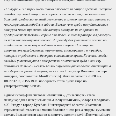
«Конкурс «Ты в игре» очень точно отвечает на запрос времени. В стране
сегодня огромный запрос на спорт как стиль жизни, а не только как
большой профессиональный результат, и именно такие инициативы во
многом решают подобные задачи. Важно, что среди полуфиналистов
конкурса много проектов, где авторы смотрят на спорт как на
предпринимательство и сервис для людей. В акселераторе мы разберем
их идеи как полноценный бизнес. Я проведу для участников сессию по
предпринимательству в любительском спорте. Поговорим о
спортивном менеджменте, маркетинге, спонсорстве и о трендах,
которые определяют индустрию в настоящее время. Хочется, чтобы
каждый участник ушел с конкретным пониманием, куда и как ему
двигаться дальше и менять жизнь окружающих на долгой дистанции, а
не в формате разовой акции»,
— считает Владимир Волошин, эксперт
конкурса, сооснователь МойФитнес.рф, Лиги марафонов «BRICS»,
IRONSTAR, ROSA RUN, победитель этапа Кубка мира по
ультратриатлону 2260 км.
Одним из полуфиналистов в номинации «Дети в спорте» стала
международная интернет-акция
«Послушный мяч»
, которая зародилась
в 2019 году в городе Кулебаки Нижегородской области. Участники
стремятся набить мяч как можно большее число раз, а лидеры, сумевшие
сделать больше сотни ударов за минуту, входят в клуб «Послушный мяч