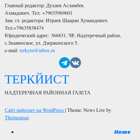
Главный редактор: Духаев Асламбек
Ахмадович. Тел:
+79635969601
Зам. гл. редактора: Итраев Шааран Хумаидович.
Тел:
+79635838474
Юридический адрес: 366831, ЧР, Надтеречный район,
с.Знаменское,
ул. Дзержинского 5
.
e-mail:
terkyist@inbox.ru
ТЕРКЙИСТ
НАДТЕРЕЧНАЯ РАЙОННАЯ ГАЗЕТА
Сайт работает на WordPress
|
Theme: News Live by
Themeansar
.
Home