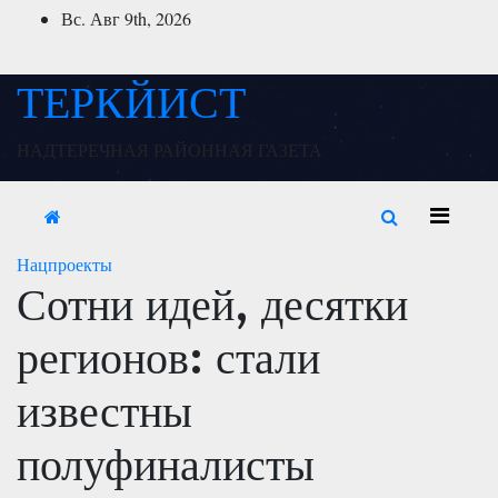
Перейти
Вс. Авг 9th, 2026
к
содержимому
ТЕРКЙИСТ
НАДТЕРЕЧНАЯ РАЙОННАЯ ГАЗЕТА
Нацпроекты
Сотни идей, десятки
регионов: стали
известны
полуфиналисты