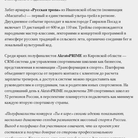
Забег-ярмарка
«Русская тропа»
из Ивановской области (номинация
«Масштаб») — первый и единственный ультра-трейл в регионе.
Двухдневное событие проходит в малом городе Гаврилов Посад и
включает 13 дистанций от 600 м до 110 км. Трейлы сопровождаются
народными мастер-классами, лекториями и концертной программой в
атмосфере русских традиций и сельского лета, органично соединяя бег и
локальный культурный код.
Среди ярких полуфиналистов
AkratoPRIME
из Кировской области —
CRM-система для управления спортивными школами как бизнесом,
представленная в номинации «Трансформация в спорте». Платформа
объединяет процессы от первого контакта с клиентом до расчета
зарплаты тренеров, а доступ к системе можно предоставить как
руководителям и сотрудникам, так и родителям юных спортсменов. На
сегодняшний день к AkratoPRIME подключены 200 спортивных школ из
52 регионов России, в перспективе планируется подключить как минимум
каждую вторую спортшколу страны.
«Полуфиналисты конкурса «Ты в игре» своими идеями показывают,
насколько динамично сегодня развивается массовый спорт в России.
Выход в полуфинал для участников означает, что их проект уже
состоялся и получил доверие со стороны профессионального
сообщества. Кроме того, это серьезный вызов и для самих авторов