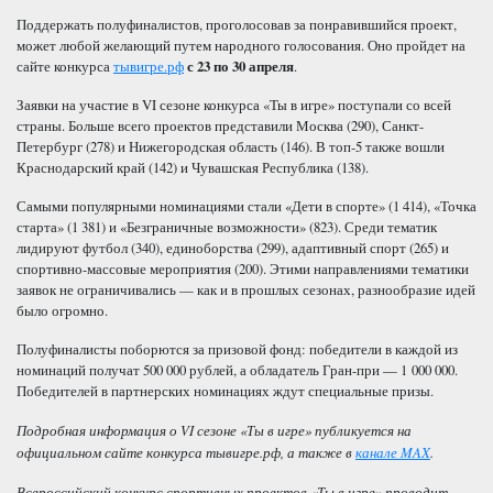
Поддержать полуфиналистов, проголосовав за понравившийся проект,
может любой желающий путем народного голосования. Оно пройдет на
сайте конкурса
тывигре.рф
с 23 по 30 апреля
.
Заявки на участие в VI сезоне конкурса «Ты в игре» поступали со всей
страны. Больше всего проектов представили Москва (290), Санкт-
Петербург (278) и Нижегородская область (146). В топ-5 также вошли
Краснодарский край (142) и Чувашская Республика (138).
Самыми популярными номинациями стали «Дети в спорте» (1 414), «Точка
старта» (1 381) и «Безграничные возможности» (823). Среди тематик
лидируют футбол (340), единоборства (299), адаптивный спорт (265) и
спортивно-массовые мероприятия (200). Этими направлениями тематики
заявок не ограничивались — как и в прошлых сезонах, разнообразие идей
было огромно.
Полуфиналисты поборются за призовой фонд: победители в каждой из
номинаций получат 500 000 рублей, а обладатель Гран-при — 1 000 000.
Победителей в партнерских номинациях ждут специальные призы.
Подробная информация о VI сезоне «Ты в игре» публикуется на
официальном сайте конкурса тывигре.рф, а также в
канале MAX
.
Всероссийский конкурс спортивных проектов «Ты в игре» проводит