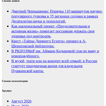
Свежие записи
Дмитрий Чернышенко: Порядка 110 маршрутов научно-
популярного туризма в 35 регионах создано в рамках
Десятилетия науки и технологий.
Как национальный проект «Продолжительная и
активная жизнь» помогает россиянам держать свое
здоровье под контролем.
Квест «Тайны Древнего Египта» прошел в А-
Шериповской библиотеке.
В РКЦОЗМиР им. Аймани Кадыровой спасли маму и
новорождённого.
В музей, театр или на концерт всей семьей: в России
стартует праздничная акция для владельцев
Пушкинской карты.
Свежие комментарии
Архивы
Август 2026
Июль 2026