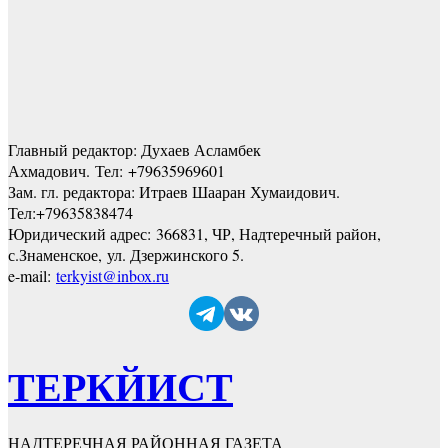
Главный редактор: Духаев Асламбек
Ахмадович. Тел:
+79635969601
Зам. гл. редактора: Итраев Шааран Хумаидович.
Тел:
+79635838474
Юридический адрес: 366831, ЧР, Надтеречный район,
с.Знаменское,
ул. Дзержинского 5
.
e-mail:
terkyist@inbox.ru
ТЕРКЙИСТ
НАДТЕРЕЧНАЯ РАЙОННАЯ ГАЗЕТА