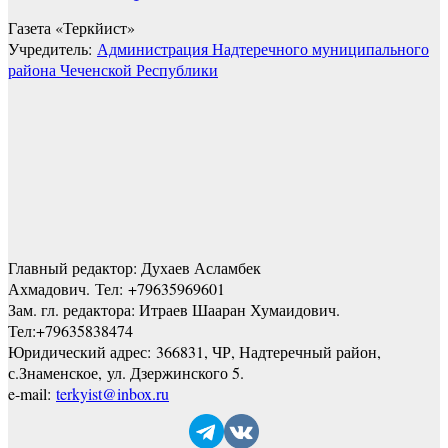
Газета «Теркйист»
Учредитель:
Администрация Надтеречного муниципального
района Чеченской Республики
Главный редактор: Духаев Асламбек
Ахмадович. Тел:
+79635969601
Зам. гл. редактора: Итраев Шааран Хумаидович.
Тел:
+79635838474
Юридический адрес: 366831, ЧР, Надтеречный район,
с.Знаменское,
ул. Дзержинского 5
.
e-mail:
terkyist@inbox.ru