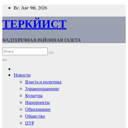
Перейти
Вс. Авг 9th, 2026
к
содержимому
ТЕРКЙИСТ
НАДТЕРЕЧНАЯ РАЙОННАЯ ГАЗЕТА
Новости
Власть и политика
Здравоохранение
Культура
Нацпроекты
Образование
Общество
ЦУР