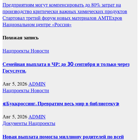
Навигация
Предприятиям могут компенсировать до 80% затрат на
производство критически важных химических продуктов
по
Стартовал третий форум новых материалов AMTExpoв
записям
Национальном центре «Россия»
Похожая запись
Нацпроекты
Новости
Семейная выплата в ЧР: до 30 сентября и только через
Госуслуги.
Авг 5, 2026
ADMIN
Нацпроекты
Новости
«Буккроссинг. Превратим весь мир в библиотеку»
Авг 5, 2026
ADMIN
Документы
Нацпроекты
Новая выплата помогла миллиону родителей по всей