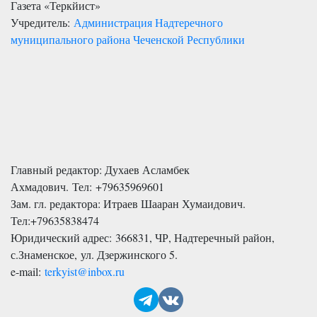
Газета «Теркйист»
Учредитель:
Администрация Надтеречного
муниципального района Чеченской Республики
Главный редактор: Духаев Асламбек
Ахмадович. Тел:
+79635969601
Зам. гл. редактора: Итраев Шааран Хумаидович.
Тел:
+79635838474
Юридический адрес: 366831, ЧР, Надтеречный район,
с.Знаменское,
ул. Дзержинского 5
.
e-mail:
terkyist@inbox.ru