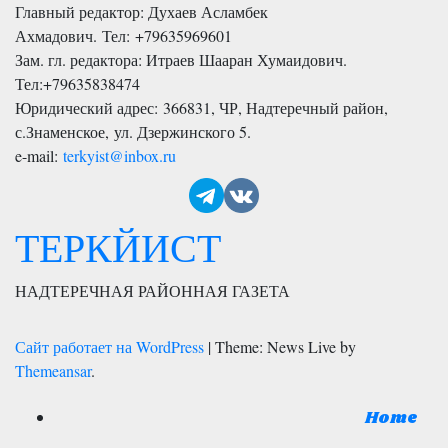
Главный редактор: Духаев Асламбек
Ахмадович. Тел:
+79635969601
Зам. гл. редактора: Итраев Шааран Хумаидович.
Тел:
+79635838474
Юридический адрес: 366831, ЧР, Надтеречный район,
с.Знаменское,
ул. Дзержинского 5
.
e-mail:
terkyist@inbox.ru
ТЕРКЙИСТ
НАДТЕРЕЧНАЯ РАЙОННАЯ ГАЗЕТА
Сайт работает на WordPress
|
Theme: News Live by
Themeansar
.
Home