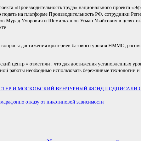
проекта «Производительность труда» национального проекта «Э
но подать на платформе Производительность РФ, сотрудники Ре
ов Мурад Умарович и Шемильханов Усман Увайсович в целях ок
кте
 вопросы достижения критериев базового уровня НММО, рассмо
кий центр » отметили , что для достижения установленных уро
ивной работы необходимо использовать бережливые технологии
СТЕР И МОСКОВСКИЙ ВЕНЧУРНЫЙ ФОНД ПОДПИСАЛИ 
й марафонпо отказу от никотиновой зависимости