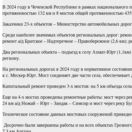
В 2024 году в Чеченской Республике в рамках национального 
протяженностью 132 км и 8 мостов общей протяженностью 43
Заказчики 23-х объектов – Министерство автомобильных дорог
Среди наиболее значимых объектов региональных дорог: реконс
ремонт а/д Братское – Надтеречное – Правобережное (2,6 км); 
Два региональных объекта – подъезд к селу Ахмат-Юрт (1,1км
региону.
На региональных дорогах в 2024 году в нормативное состояние 
к с. Мескер-Юрт. Мост соединяет две части села, обеспечивае
Капитальный ремонт проведен 3-х мостов: на 5 км объезда села 
Еще на 4-х мостах проведены ремонтные работы: мост через рек
24 км а/д Ножай – Юрт – Зандак – Симсир и мост через реку Бул
Техническое состояние данных мостовых сооружений приведе
Досрочно были завершены работы и на всех объектах Грозного
7,3 км Аргуна.