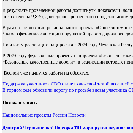
В результате проведенной работы достигнуты показатели: доля
показателя на 9,8%), доля дорог Грозненской городской аглом
В рамках реализации регионального проекта «Общесистемные 
5 камер фотовидеофиксации нарушений правил дорожного дви
По итогам реализации нацпроекта в 2024 году Чеченская Рес
В 2025 году федеральные проекты нацпроекта «Безопасные кач
«Безопасные качественные дороги», в реализации которых при
Весной уже начнутся работы на объектах.
Навигация
Поддержка участников СВО станет ключевой темой весенней 
В горном селе обновили дорогу по просьбе вдовы участника 
по
записям
Похожая запись
Национальные проекты России
Новости
Дмитрий Чернышенко: Порядка 110 маршрутов научно-популя