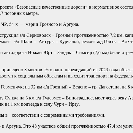
проекта «Безопасные качественные дороги» в нормативное состо
5,7 погонных метра.
 ЧР, 54-х – мэрии Грозного и Аргуна.
трукция а/д Серноводск – Грозный протяженностью 7,2 км; капи
ремонт а/д Шали – Автуры – Курчалой; ремонт а/д Гойты – Алхаз
) и автодорога Ножай-Юрт – Зандак – Симсир (7,6 км) были от
приведено 8 мостов. Это один переходящий из 2023 года объект 
т доступ к социальным объектам и выходит транспорт на федера
Герменчук; на 32 км а/д Грозный – Ведено – гр. Дагестана; на 8 
у Сунжа на 3 км а/д Гудермес – Виноградное, мост через реку Ар
к на 1 км подъезда к селу Чурч – Ирзу.
ны в соответствии с современными требованиями.
 и Аргуна. Это 48 участков общей протяжённостью 47,4 км ули