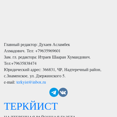
Главный редактор: Духаев Асламбек
Ахмадович. Тел:
+79635969601
Зам. гл. редактора: Итраев Шааран Хумаидович.
Тел:
+79635838474
Юридический адрес: 366831, ЧР, Надтеречный район,
с.Знаменское,
ул. Дзержинского 5
.
e-mail:
terkyist@inbox.ru
ТЕРКЙИСТ