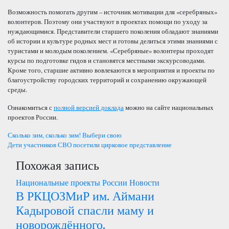
Возможность помогать другим – источник мотивации для «серебряных»
волонтеров. Поэтому они участвуют в проектах помощи по уходу за
нуждающимися. Представители старшего поколения обладают знаниями
об истории и культуре родных мест и готовы делиться этими знаниями с
туристами и молодым поколением. «Серебряные» волонтеры проходят
курсы по подготовке гидов и становятся местными экскурсоводами.
Кроме того, старшие активно вовлекаются в мероприятия и проекты по
благоустройству городских территорий и сохранению окружающей
среды.
Ознакомиться с
полной версией доклада
можно на сайте национальных
проектов России.
Навигация
Сколько зим, сколько зим! Выбери свою
Дети участников СВО посетили цирковое представление
по
Похожая запись
записям
Национальные проекты России
Новости
В РКЦОЗМиР им. Аймани
Кадыровой спасли маму и
новорождённого.