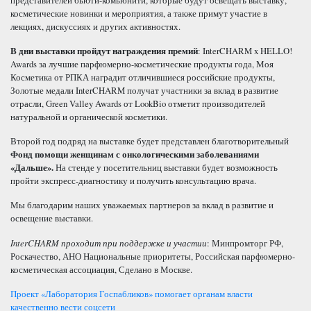
представителей бьюти-комьюнити, которые будут освещать выставку,
косметические новинки и мероприятия, а также примут участие в
лекциях, дискуссиях и других активностях.
В дни выставки пройдут награждения премий
: InterCHARM x HELLO!
Awards за лучшие парфюмерно-косметические продукты года, Моя
Косметика от РПКА наградит отличившиеся российские продукты,
Золотые медали InterCHARM получат участники за вклад в развитие
отрасли, Green Valley Awards от LookBio отметит производителей
натуральной и органической косметики.
Второй год подряд на выставке будет представлен благотворительный
Фонд помощи женщинам с онкологическими заболеваниями
«Дальше».
На стенде у посетительниц выставки будет возможность
пройти экспресс-диагностику и получить консультацию врача.
Мы благодарим наших уважаемых партнеров за вклад в развитие и
освещение выставки.
InterCHARM
проходит при поддержке и участии
: Минпромторг РФ,
Роскачество, АНО Национальные приоритеты, Российская парфюмерно-
косметическая ассоциация, Сделано в Москве.
Навигация
Проект «Лаборатория Госпабликов» помогает органам власти
качественно вести соцсети