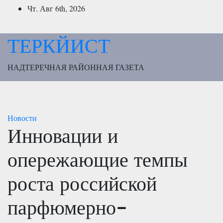
Перейти
Чт. Авг 6th, 2026
к
содержимому
ТЕРКЙИСТ
НАДТЕРЕЧНАЯ РАЙОННАЯ ГАЗЕТА
Новости
Инновации и
опережающие темпы
роста российской
парфюмерно-