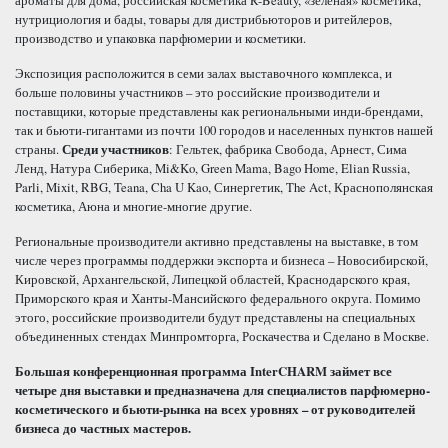
ароматы для дома, российская косметика R-Beauty, «зеленая» косметика,
нутрициология и бады, товары для дистрибьюторов и ритейлеров,
производство и упаковка парфюмерии и косметики.
Экспозиция расположится в семи залах выставочного комплекса, и
больше половины участников – это российские производители и
поставщики, которые представлены как региональными инди-брендами,
так и бьюти-гигантами из почти 100 городов и населенных пунктов нашей
страны.
Среди участников
: Гельтек, фабрика Свобода, Арнест, Сима
Ленд, Натура Сиберика, Mi&Ko, Green Mama, Bago Home, Elian Russia,
Parli, Mixit, RBG, Teana, Cha U Kao, Синергетик, The Act, Краснополянская
косметика, Аюна и многие-многие другие.
Региональные производители активно представлены на выставке, в том
числе через программы поддержки экспорта и бизнеса – Новосибирской,
Кировской, Архангельской, Липецкой областей, Краснодарского края,
Приморского края и Ханты-Мансийского федерального округа. Помимо
этого, российские производители будут представлены на специальных
объединенных стендах Минпромторга, Роскачества и Сделано в Москве.
Большая конференционная программа
InterCHARM
займет все
четыре дня выставки и предназначена для специалистов парфюмерно-
косметического и бьюти-рынка на всех уровнях – от руководителей
бизнеса до частных мастеров.