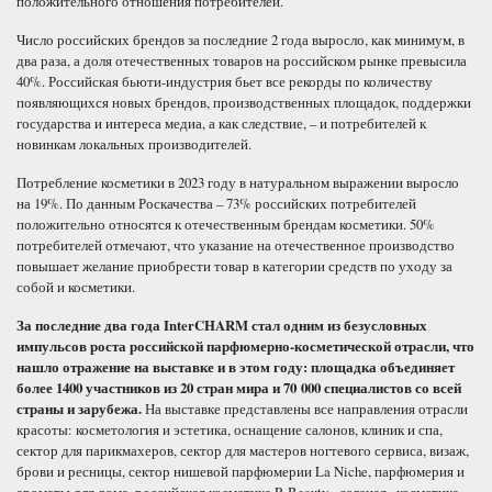
положительного отношения потребителей.
Число российских брендов за последние 2 года выросло, как минимум, в
два раза, а доля отечественных товаров на российском рынке превысила
40%. Российская бьюти-индустрия бьет все рекорды по количеству
появляющихся новых брендов, производственных площадок, поддержки
государства и интереса медиа, а как следствие, – и потребителей к
новинкам локальных производителей.
Потребление косметики в 2023 году в натуральном выражении выросло
на 19%. По данным Роскачества – 73% российских потребителей
положительно относятся к отечественным брендам косметики. 50%
потребителей отмечают, что указание на отечественное производство
повышает желание приобрести товар в категории средств по уходу за
собой и косметики.
За последние два года
InterCHARM
стал одним из безусловных
импульсов роста российской парфюмерно-косметической отрасли, что
нашло отражение на выставке и в этом году: площадка объединяет
более 1400 участников из 20 стран мира и 70 000 специалистов со всей
страны и зарубежа.
На выставке представлены все направления отрасли
красоты: косметология и эстетика, оснащение салонов, клиник и спа,
сектор для парикмахеров, сектор для мастеров ногтевого сервиса, визаж,
брови и ресницы, сектор нишевой парфюмерии La Niche, парфюмерия и