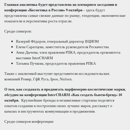
Главная аналитика будет представлена на пленарном заседании и
конференции «Косметика в России» 9 октября
– здесь будут
представлены самые свежие данные по рынку, тенденции, экономические
показатели и перспективы роста отрасли.
Среди спикеров:
Валерий Фёдоров, генеральный директор ВЦИОМ
Елена Саратцева, заместитель руководителя Роскачества
Анна Дычева, член правления РПКА, председатель оргкомитета
выставки InterCHARM
Татьяна Пучкова, председатель правления РПКА
Также с аналитикой выступят представители исследовательских
компаний Ромир, ГфК Русь, Ipsos, Nielsen.
О том, как создавать и продвигать парфюмерно-косметические марки,
обсудим на конференции
InterCHARM
«Как создать бьюти-бренд» 10
октября.
Крупнейшие бренды и независимые стартапы поделятся
опытом создания и построения своих лучших марок, расскажут о
каналах и инструментах коммуникации и продвижения.
Среди спикеров конференции: