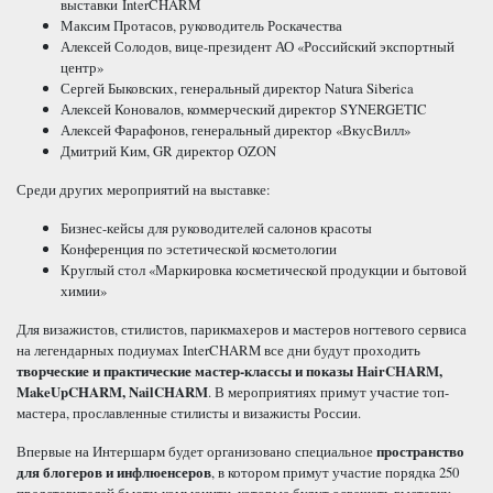
выставки InterCHARM
Максим Протасов, руководитель Роскачества
Алексей Солодов, вице-президент АО «Российский экспортный
центр»
Сергей Быковских, генеральный директор Natura Siberica
Алексей Коновалов, коммерческий директор SYNERGETIC
Алексей Фарафонов, генеральный директор «ВкусВилл»
Дмитрий Ким,
GR директор OZON
Среди других мероприятий на выставке:
Бизнес-кейсы для руководителей салонов красоты
Конференция по эстетической косметологии
Круглый стол «Маркировка косметической продукции и бытовой
химии»
Для визажистов, стилистов, парикмахеров и мастеров ногтевого сервиса
на легендарных подиумах InterCHARM все дни будут проходить
творческие и практические мастер-классы и показы
HairCHARM
,
MakeUpCHARM
,
NailCHARM
. В мероприятиях примут участие топ-
мастера, прославленные стилисты и визажисты России.
Впервые на Интершарм будет организовано специальное
пространство
для блогеров и инфлюенсеров
, в котором примут участие порядка 250