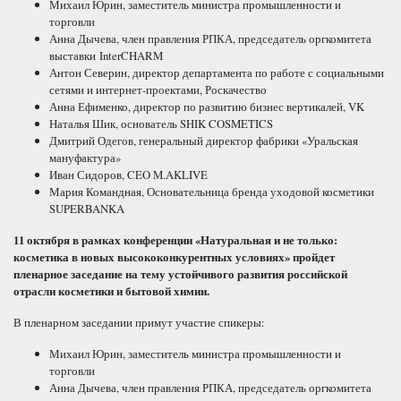
Михаил Юрин, заместитель министра промышленности и
торговли
Анна Дычева, член правления РПКА, председатель оргкомитета
выставки InterCHARM
Антон Северин, директор департамента по работе с социальными
сетями и интернет-проектами, Роскачество
Анна Ефименко, директор по развитию бизнес вертикалей, VK
Наталья Шик, основатель SHIK COSMETICS
Дмитрий Одегов, генеральный директор фабрики «Уральская
мануфактура»
Иван Сидоров, CEO M.AKLIVE
Мария Командная, Основательница бренда уходовой косметики
SUPERBANKA
11 октября в рамках конференции «Натуральная и не только:
косметика в новых высококонкурентных условиях» пройдет
пленарное заседание на тему устойчивого развития российской
отрасли косметики и бытовой химии.
В пленарном заседании примут участие спикеры:
Михаил Юрин, заместитель министра промышленности и
торговли
Анна Дычева, член правления РПКА, председатель оргкомитета