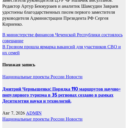
Редактор Артур Бекмурзаев и аналитик Шамсудин Завраев
удостоены благодарственных писем первого заместителя
руководителя Администрации Президента РФ Сергея
Кириенко.
Навигация
В министерстве финансов Чеченской Республики состоялось
совещание
по
В Грозном прошла ярмарка вакансий для участников СВО и
записям
их семей
Похожая запись
Национальные проекты России
Новости
Дмитрий Чернышенко: Порядка 110 маршрутов научно-
популярного туризма в 35 регионах создано в рамках
Десятилетия науки и технологий.
Авг 7, 2026
ADMIN
Национальные проекты России
Новости