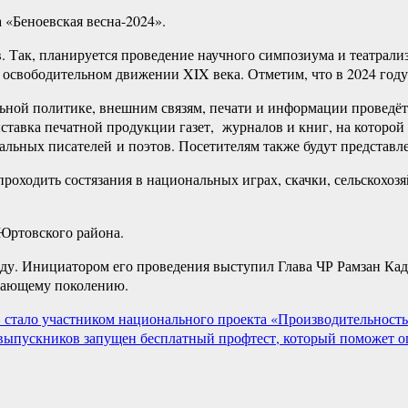
а «Беноевская весна-2024».
. Так, планируется проведение научного симпозиума и театрал
 освободительном движении XIX века. Отметим, что в 2024 году
льной политике, внешним связям, печати и информации провед
ставка печатной продукции газет, журналов и книг, на которой
альных писателей и поэтов. Посетителям также будут представл
роходить состязания в национальных играх, скачки, сельскохозя
Юртовского района.
оду. Инициатором его проведения выступил Глава ЧР Рамзан Кад
стающему поколению.
тало участником национального проекта «Производительность
 выпускников запущен бесплатный профтест, который поможет 