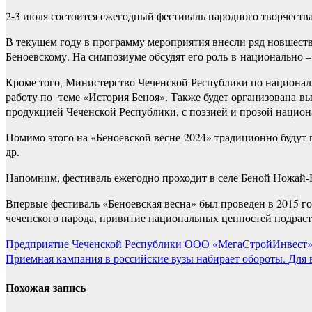
2-3 июля состоится ежегодный фестиваль народного творчеств
В текущем году в программу мероприятия внесли ряд новшеств
Беноевскому. На симпозиуме обсудят его роль в национально –
Кроме того, Министерство Чеченской Республики по национа
работу по теме «История Беноя». Также будет организована вы
продукцией Чеченской Республики, с поэзией и прозой национ
Помимо этого на «Беноевской весне-2024» традиционно будут п
др.
Напомним, фестиваль ежегодно проходит в селе Беной Ножай-
Впервые фестиваль «Беноевская весна» был проведен в 2015 г
чеченского народа, привитие национальных ценностей подра
Навигация
Предприятие Чеченской Республики ООО «МегаСтройИнвест» с
Приемная кампания в российские вузы набирает обороты. Для
по
записям
Похожая запись