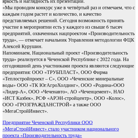
яркость и наглядность их презентации.
«Мы проводим конкурс уже в четвёртый раз и отмечаем, что с
каждым годом растет и количество, и качество
представляемых решений. Сегодня возможность принять
участие в мероприятии есть у каждого из свыше 6 тысяч
предприятий, охваченных нацпроектом «Производительность
труда», — отмечает начальник Управления методологии ФЦК
Алексей Курушин.
Напоминаем, Национальный проект «Производительность
труда» реализуется в Чеченской Республике с 2022 года. На
сегодняшний день участниками проекта являются следующие
предприятия: ООО «ТРУБПЛАСТ», ООО Фирма
«Теплостройпроект – С», ООО «Чеченские минеральные
воды» ООО «ТК ЮгАгроХолдинг», ООО «Родина»ООО
«Лидер-А», ООО «Чеченавто», АО «Чеченцемент», НАО
«ИСТ Казбек», РСФ «АРЭН-стройцентр», ООО «Колос»,
ООО «ГРОЗГРАЖДАНСТРОЙ» а также ООО
«МегаСтройИнвест».
Навигация
Предприятие Чеченской Республики ООО
«МегаСтройИнвест» стало участником национального
по
проекта «Производительность труда»