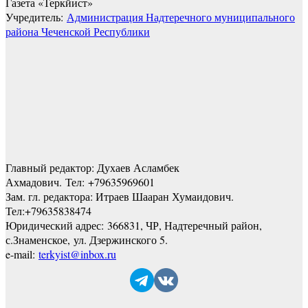
Газета «Теркйист»
Учредитель:
Администрация Надтеречного муниципального
района Чеченской Республики
Главный редактор: Духаев Асламбек
Ахмадович. Тел:
+79635969601
Зам. гл. редактора: Итраев Шааран Хумаидович.
Тел:
+79635838474
Юридический адрес: 366831, ЧР, Надтеречный район,
с.Знаменское,
ул. Дзержинского 5
.
e-mail:
terkyist@inbox.ru