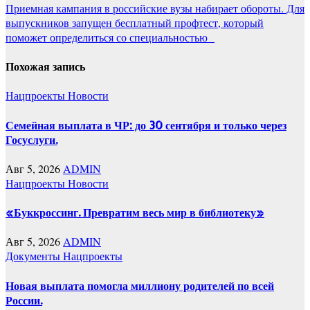
записям
Приемная кампания в российские вузы набирает обороты. Для
выпускников запущен бесплатный профтест, который
поможет определиться со специальностью
Похожая запись
Нацпроекты
Новости
Семейная выплата в ЧР: до 30 сентября и только через
Госуслуги.
Авг 5, 2026
ADMIN
Нацпроекты
Новости
«Буккроссинг. Превратим весь мир в библиотеку»
Авг 5, 2026
ADMIN
Документы
Нацпроекты
Новая выплата помогла миллиону родителей по всей
России.