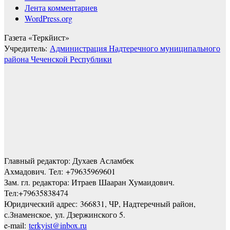
Лента комментариев
WordPress.org
Газета «Теркйист»
Учредитель:
Администрация Надтеречного муниципального
района Чеченской Республики
Главный редактор: Духаев Асламбек
Ахмадович. Тел:
+79635969601
Зам. гл. редактора: Итраев Шааран Хумаидович.
Тел:
+79635838474
Юридический адрес: 366831, ЧР, Надтеречный район,
с.Знаменское,
ул. Дзержинского 5
.
e-mail:
terkyist@inbox.ru