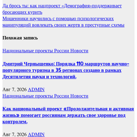
Навигация
Да брось ты: как нацпроект «Демография»поддерживает
бросающих курить
по
Мошенники научились с помощью психологических
записям
манипуляций вовлекать своих жертв в преступные схемы
Похожая запись
Национальные проекты России
Новости
Дмитрий Чернышенко: Порядка 110 маршрутов научно-
популярного туризма в 35 регионах создано в рамках
Десятилетия науки и технологий.
Авг 7, 2026
ADMIN
Национальные проекты России
Новости
Как национальный проект «Продолжительная и активная
жизнь» помогает россиянам держать свое здоровье под
контролем.
Авг 7, 2026
ADMIN