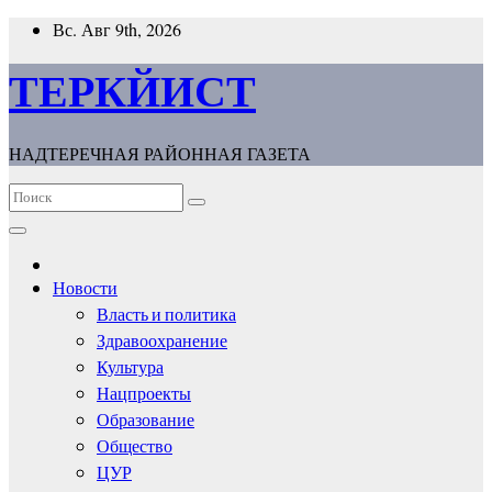
Перейти
Вс. Авг 9th, 2026
к
содержимому
ТЕРКЙИСТ
НАДТЕРЕЧНАЯ РАЙОННАЯ ГАЗЕТА
Новости
Власть и политика
Здравоохранение
Культура
Нацпроекты
Образование
Общество
ЦУР