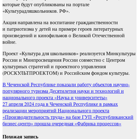
которые будут опубликованы на портале
«Культурадляшкольников. РФ».
Акция направлена на воспитание гражданственности
и патриотизма у детей на примере героев литературных
произведений и кинофильмов о Великой Отечественной
войне.
Проект «Культура для школьников» реализуется Минкультуры
России и Минпросвещения России совместно с Центром
культурных стратегий и проектного управления
(РОСКУЛЬТПРОЕКТОМ) и Российским фондом культуры.
Навигация
В Чеченской Республике показали работу объектов научно-
популярного туризма Десятилетия науки и технологий и
по
национального проекта «Наука и университеты»
записям
27 апреля 2024 года в Чеченской Республике в рамках
реализации мероприятий Национального проекта
«Производительность труда» на базе ГУП «Республиканский
бизнес-центр» прошла очередная «Фабрика процессов»
Похожая запись