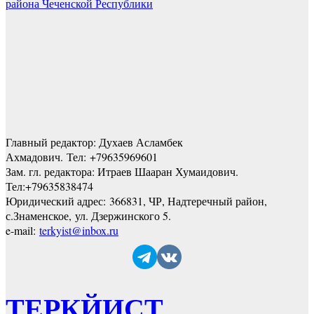
района Чеченской Республики
Главный редактор: Духаев Асламбек
Ахмадович. Тел:
+79635969601
Зам. гл. редактора: Итраев Шааран Хумаидович.
Тел:
+79635838474
Юридический адрес: 366831, ЧР, Надтеречный район,
с.Знаменское,
ул. Дзержинского 5
.
e-mail:
terkyist@inbox.ru
ТЕРКЙИСТ