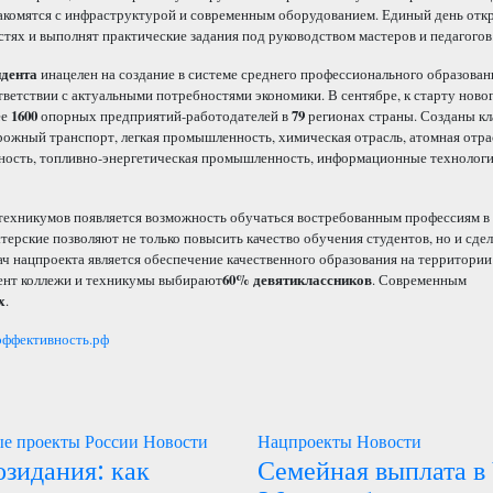
накомятся с инфраструктурой и современным оборудованием. Единый день от
ях и выполнят практические задания под руководством мастеров и педагогов
идента
инацелен на создание в системе среднего профессионального образован
етствии с актуальными потребностями экономики. В сентябре, к старту новог
ее
1600
опорных предприятий-работодателей в
79
регионах страны. Созданы кл
рожный транспорт, легкая промышленность, химическая отрасль, атомная отра
нность, топливно-энергетическая промышленность, информационные технологи
 техникумов появляется возможность обучаться востребованным профессиям в
стерские позволяют не только повысить качество обучения студентов, но и сде
ч нацпроекта является обеспечение качественного образования на территории 
мент коллежи и техникумы выбирают
60% девятиклассников
. Современным
х
.
 эффективность.рф
е проекты России
Новости
Нацпроекты
Новости
озидания: как
Семейная выплата в 