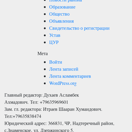
Образование
Общество
Объявления
Свидетельство о регистрации
Устав
ЦУР
Мета
Войти
Лента записей
Лента комментариев
WordPress.org
Главный редактор: Духаев Асламбек
Ахмадович. Тел:
+79635969601
Зам. гл. редактора: Итраев Шааран Хумаидович.
Тел:
+79635838474
Юридический адрес: 366831, ЧР, Надтеречный район,
с.Знаменское,
ул. Дзержинского 5
.