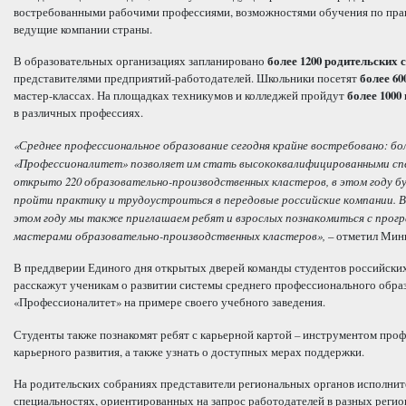
востребованными рабочими профессиями, возможностями обучения по пра
ведущие компании страны.
В образовательных организациях запланировано
более 1200 родительских 
представителями предприятий-работодателей. Школьники посетят
более 60
мастер-классах. На площадках техникумов и колледжей пройдут
более 1000
в различных профессиях.
«Среднее профессиональное образование сегодня крайне востребовано: б
«Профессионалитет» позволяет им стать высококвалифицированными специ
открыто 220 образовательно-производственных кластеров, в этом году б
пройти практику и трудоустроиться в передовые российские компании. В 
этом году мы также приглашаем ребят и взрослых познакомиться с прогр
мастерами образовательно-производственных кластеров»,
– отметил Мин
В преддверии Единого дня открытых дверей команды студентов российских
расскажут ученикам о развитии системы среднего профессионального обр
«Профессионалитет» на примере своего учебного заведения.
Студенты также познакомят ребят с карьерной картой
–
инструментом проф
карьерного развития, а также узнать о доступных мерах поддержки.
На родительских собраниях представители региональных органов исполните
специальностях, ориентированных на запрос работодателей в разных регион