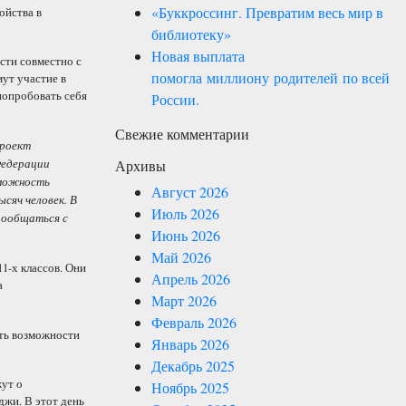
«Буккроссинг. Превратим весь мир в
ойства в
библиотеку»
Новая выплата
сти совместно с
помогла миллиону родителей по всей
мут участие в
попробовать себя
России.
Свежие комментарии
проект
Федерации
Архивы
зможность
Август 2026
сяч человек. В
Июль 2026
пообщаться с
Июнь 2026
Май 2026
1-х классов. Они
Апрель 2026
а
Март 2026
Февраль 2026
ть возможности
Январь 2026
Декабрь 2025
жут о
Ноябрь 2025
джи. В этот день