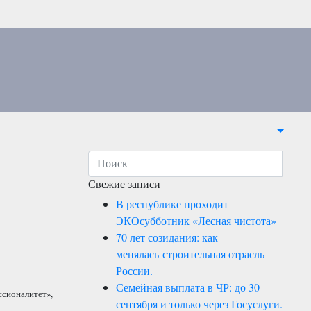
Свежие записи
В республике проходит
ЭКОсубботник «Лесная чистота»
70 лет созидания: как
менялась строительная отрасль
России.
Семейная выплата в ЧР: до 30
ссионалитет»,
сентября и только через Госуслуги.