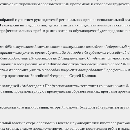
ктико-ориентированным образовательным программам и способами трудоустр
собраний
с участием руководителей региональных органов исполнительной вла
0 экскурсий
на предприятия, где встретятся с их представителями, а также при
 профессиональных проб
, в рамках которых обучающимся будет предложено 
олее 60% выпускников девятых классов поступают в колледжи. Федеральный 
алистами уже во время обучения. За два года в 68 субъектах Российской 
удет создано еще 150 кластеров по 24 направлениям. Студенты получают во
прошлом году участниками Единого дня открытых дверей стало более 510 ты
аммами проекта, узнать о способах получения востребованной профессии и 
истр просвещения Российской Федерации Сергей Кравцов.
 колледжей «Амбассадоры Профессионалитета» встретятся со школьниками 8-1
азования, продемонстрируют преимущества образовательных программ проект
ессионального планирования, который поможет будущим абитуриентам изучи
льной власти в сфере образования вместе с руководителями кластеров расска
ах страны, а также проконсультируют по вопросам поступления ребят в колле