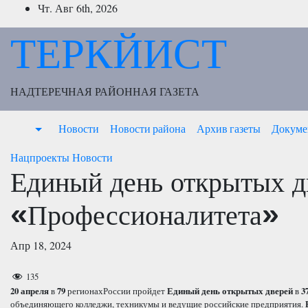
Перейти
Чт. Авг 6th, 2026
к
ТЕРКЙИСТ
содержимому
НАДТЕРЕЧНАЯ РАЙОННАЯ ГАЗЕТА
Новости
Новости района
Архив газеты
Докуме
Нацпроекты
Новости
Единый день открытых д
«Профессионалитета»
Апр 18, 2024
135
20 апреля
в
79
регионахРоссии пройдет
Единый день открытых дверей
в
3
объединяющего колледжи, техникумы и ведущие российские предприятия.