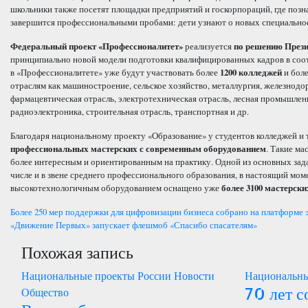
школьники также посетят площадки предприятий и госкорпораций, где поз
завершится профессиональными пробами: дети узнают о новых специальност
Федеральный проект «Профессионалитет»
реализуется
по решению
През
принципиально новой модели подготовки квалифицированных кадров в соотв
в «Профессионалитете» уже будут участвовать более
1200 колледжей
и бол
отраслям как машиностроение, сельское хозяйство, металлургия, железнодо
фармацевтическая отрасль, электротехническая отрасль, лесная промышле
радиоэлектроника, строительная отрасль, транспортная и др.
Благодаря национальному проекту «Образование» у студентов колледжей и
профессиональных мастерских
с современным оборудованием
. Такие ма
более интересным и ориентированным на практику. Одной из основных зада
числе и в звене среднего профессионального образования, в настоящий мо
высокотехнологичным оборудованием оснащено уже
более
3100 мастерски
Навигация
Более 250 мер поддержки для цифровизации бизнеса собрано на платформе
«Движение Первых» запускает флешмоб «Спасибо спасателям»
по
Похожая запись
записям
Национальные проекты России
Новости
Национальны
70 лет с
Общество