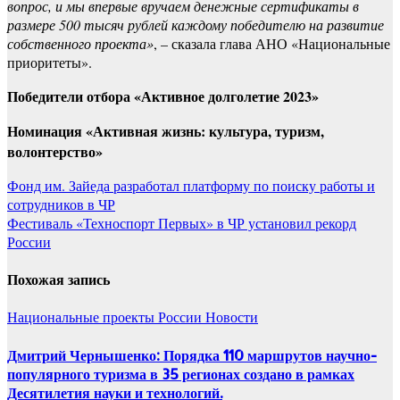
вопрос, и мы впервые вручаем денежные сертификаты в
размере 500 тысяч рублей каждому победителю на развитие
собственного проекта»
, – сказала глава АНО «Национальные
приоритеты».
Победители отбора «Активное долголетие 2023»
Номинация «Активная жизнь: культура, туризм,
волонтерство»
Навигация
Фонд им. Зайеда разработал платформу по поиску работы и
сотрудников в ЧР
по
Фестиваль «Техноспорт Первых» в ЧР установил рекорд
записям
России
Похожая запись
Национальные проекты России
Новости
Дмитрий Чернышенко: Порядка 110 маршрутов научно-
популярного туризма в 35 регионах создано в рамках
Десятилетия науки и технологий.