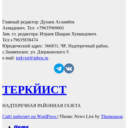
Главный редактор: Духаев Асламбек
Ахмадович. Тел:
+79635969601
Зам. гл. редактора: Итраев Шааран Хумаидович.
Тел:
+79635838474
Юридический адрес: 366831, ЧР, Надтеречный район,
с.Знаменское,
ул. Дзержинского 5
.
e-mail:
terkyist@inbox.ru
ТЕРКЙИСТ
НАДТЕРЕЧНАЯ РАЙОННАЯ ГАЗЕТА
Сайт работает на WordPress
|
Theme: News Live by
Themeansar
.
Home