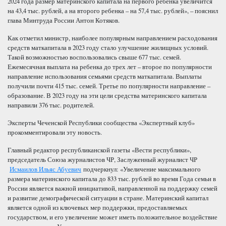
2024 года размер материнского капитала на первого ребенка увеличится
на 43,4 тыс. рублей, а на второго ребенка – на 57,4 тыс. рублей», – пояснил
глава Минтруда России Антон Котяков.
Как отметил министр, наиболее популярным направлением расходования
средств маткапитала в 2023 году стало улучшение жилищных условий.
Такой возможностью воспользовались свыше 677 тыс. семей.
Ежемесячная выплата на ребенка до трех лет – второе по популярности
направление использования семьями средств маткапитала. Выплаты
получили почти 415 тыс. семей. Третье по популярности направление –
образование. В 2023 году на эти цели средства материнского капитала
направили 376 тыс. родителей.
Эксперты Чеченской Республики сообщества «Экспертный клуб»
прокомментировали эту новость.
Главный редактор республиканской газеты «Вести республики»,
председатель Союза журналистов ЧР, Заслуженный журналист ЧР
Исмаилов Ильяс Абуевич
подчеркнул: «Увеличение максимального
размера материнского капитала до 833 тыс. рублей во время Года семьи в
России является важной инициативой, направленной на поддержку семей
и развитие демографической ситуации в стране. Материнский капитал
является одной из ключевых мер поддержки, предоставляемых
государством, и его увеличение может иметь положительное воздействие