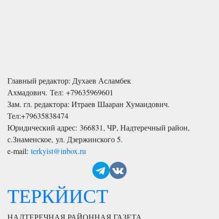
Главный редактор: Духаев Асламбек
Ахмадович. Тел:
+79635969601
Зам. гл. редактора: Итраев Шааран Хумаидович.
Тел:
+79635838474
Юридический адрес: 366831, ЧР, Надтеречный район,
с.Знаменское,
ул. Дзержинского 5
.
e-mail:
terkyist@inbox.ru
ТЕРКЙИСТ
НАДТЕРЕЧНАЯ РАЙОННАЯ ГАЗЕТА