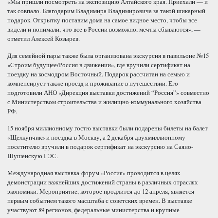
«Мы пришли посмотреть на экспозицию Алтайского края. Приехали — и
так совпало. Благодарим Владимира Владимировича за такой шикарный
подарок. Открытку поставим дома на самое видное место, чтобы все
видели и понимали, что все в России возможно, мечты сбываются», —
отметил Алексей Козырев.
Для семейной пары также была организована экскурсия в павильоне №15
«Строим будущее/Россия в движении», где вручили сертификат на
поездку на космодром Восточный. Подарок рассчитан на семью и
компенсирует также проезд и проживание в путешествии. Его
подготовили АНО «Дирекция выставки достижений “Россия”» совместно
с Министерством строительства и жилищно-коммунального хозяйства
РФ.
15 ноября миллионному гостю выставки были подарены билеты на балет
«Щелкунчик» и поездка в Москву, а 2 декабря двухмиллионному
посетителю вручили в подарок сертификат на экскурсию на Саяно-
Шушенскую ГЭС.
Международная выставка-форум «Россия» проводится в целях
демонстрации важнейших достижений страны в различных отраслях
экономики. Мероприятие, которое продлится до 12 апреля, является
первым событием такого масштаба с советских времен. В выставке
участвуют 89 регионов, федеральные министерства и крупные