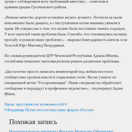
сроки с соблюдением всех требований качества», – отметили в
администрации Грозненского района.
«Раньше качество дороги оставляло желать лучшего. Летом из-за пыли
невозможно было дышать, а с наступлением осени машины увязали в
грязи. Не говоря уже о том, что нужно было постоянно чинить ходовую.
У всех жителей такая проблема была. Спасибо, что откликнулись на нашу
просьбу и решили нашу проблему», – выразил благодарность житель села
Толстой-Юрт Магомед Пахрудинов.
По словам руководителя ЦУР Чеченской Республики Адлана Ибиева,
госпаблики помогают жителям региона решать различные проблемы.
«Достаточно просто написать комментарий под любым постом в
сообществах органов власти в социальных сетях. Вы их узнаете по
специальной метке “Госорганизация”. Наши специалисты обработают
сообщение и передадут в профильное ведомство», – подчеркнул Адлан
Ибиев.
Навигация
Наука: пространство возможностей
Владимир Путин посетил выставку-форум «Россия»
по
Похожая запись
записям
Национальные проекты России
Новости
Общество