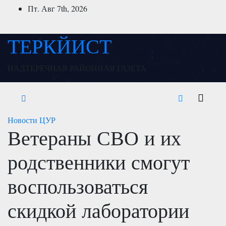
Перейти
Пт. Авг 7th, 2026
к
содержимому
ТЕРКЙИСТ
НАДТЕРЕЧНАЯ РАЙОННАЯ ГАЗЕТА
Новости
ЦУР
Ветераны СВО и их
родственники смогут
воспользоваться
скидкой лаборатории