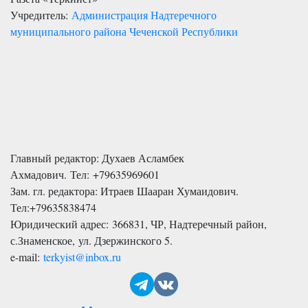
Учредитель:
Администрация Надтеречного
муниципального района Чеченской Республики
Главный редактор: Духаев Асламбек
Ахмадович. Тел:
+79635969601
Зам. гл. редактора: Итраев Шааран Хумаидович.
Тел:
+79635838474
Юридический адрес: 366831, ЧР, Надтеречный район,
с.Знаменское,
ул. Дзержинского 5
.
e-mail:
terkyist@inbox.ru