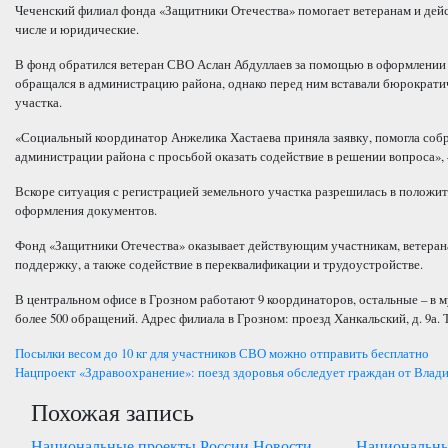
Чеченский филиал фонда «Защитники Отечества» помогает ветеранам и дей
числе и юридические.
В фонд обратился ветеран СВО Аслан Абдуллаев за помощью в оформлении 
обращался в администрацию района, однако перед ним вставали бюрократ
участка.
«Социальный координатор Анжелика Хастаева приняла заявку, помогла собр
администрации района с просьбой оказать содействие в решении вопроса», 
Вскоре ситуация с регистрацией земельного участка разрешилась в полож
оформления документов.
Фонд «Защитники Отечества» оказывает действующим участникам, ветера
поддержку, а также содействие в переквалификации и трудоустройстве.
В центральном офисе в Грозном работают 9 координаторов, остальные – в м
более 500 обращений. Адрес филиала в Грозном: проезд Ханкальский, д. 9а. Тел
Навигация
Посылки весом до 10 кг для участников СВО можно отправить бесплатно
Нацпроект «Здравоохранение»: поезд здоровья обследует граждан от Влад
по
Похожая запись
записям
Национальные проекты России
Новости
Национальны