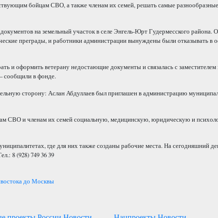
ствующим бойцам СВО, а также членам их семей, решать самые разнообразные
документов на земельный участок в селе Энгель-Юрт Гудермесского района. 
ические преграды, и работники администрации вынуждены были отказывать в 
ать и оформить ветерану недостающие документы и связалась с заместителем 
– сообщили в фонде.
ительную сторону: Аслан Абдуллаев был приглашен в администрацию муниципал
нам СВО и членам их семей социальную, медицинскую, юридическую и психол
униципалитетах, где для них также созданы рабочие места. На сегодняшний д
.: 8 (928) 749 36 39
ивостока до Москвы
е проекты России
Новости
Нацпроекты
Новости