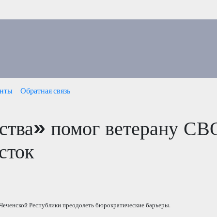
нты
Обратная связь
ства» помог ветерану СВ
сток
Чеченской Республики преодолеть бюрократические барьеры.