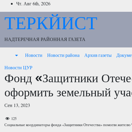
Перейти
Чт. Авг 6th, 2026
к
ТЕРКЙИСТ
содержимому
НАДТЕРЕЧНАЯ РАЙОННАЯ ГАЗЕТА
Новости
Новости района
Архив газеты
Докуме
Новости
ЦУР
Фонд «Защитники Отече
оформить земельный уча
Сен 13, 2023
125
Социальные координаторы фонда «Защитники Отечества» помогли жителю 