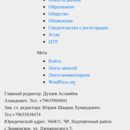
Образование
Общество
Объявления
Свидетельство о регистрации
Устав
ЦУР
Мета
Войти
Лента записей
Лента комментариев
WordPress.org
Главный редактор: Духаев Асламбек
Ахмадович. Тел:
+79635969601
Зам. гл. редактора: Итраев Шааран Хумаидович.
Тел:
+79635838474
Юридический адрес: 366831, ЧР, Надтеречный район,
с.Знаменское,
ул. Дзержинского 5
.