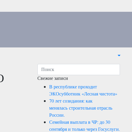
О
Свежие записи
В республике проходит
ЭКОсубботник «Лесная чистота»
70 лет созидания: как
менялась строительная отрасль
России.
Семейная выплата в ЧР: до 30
сентября и только через Госуслуги.