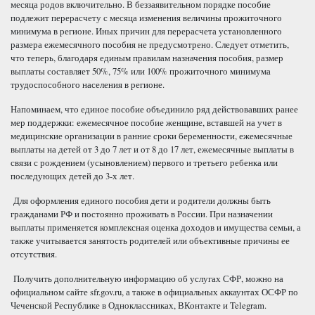
месяца родов включительно. В беззаявительном порядке пособие
подлежит перерасчету с месяца изменения величины прожиточного
минимума в регионе. Иных причин для перерасчета установленного
размера ежемесячного пособия не предусмотрено. Следует отметить,
что теперь, благодаря единым правилам назначения пособия, размер
выплаты составляет 50%, 75% или 100% прожиточного минимума
трудоспособного населения в регионе.
Напоминаем, что единое пособие объединило ряд действовавших ранее
мер поддержки: ежемесячное пособие женщине, вставшей на учет в
медицинские организации в ранние сроки беременности, ежемесячные
выплаты на детей от 3 до 7 лет и от 8 до 17 лет, ежемесячные выплаты в
связи с рождением (усыновлением) первого и третьего ребенка или
последующих детей до 3-х лет.
Для оформления единого пособия дети и родители должны быть
гражданами РФ и постоянно проживать в России. При назначении
выплаты применяется комплексная оценка доходов и имущества семьи, а
также учитывается занятость родителей или объективные причины ее
отсутствия.
Получить дополнительную информацию об услугах СФР, можно на
официальном сайте sfr.gov.ru, а также в официальных аккаунтах ОСФР по
Чеченской Республике в Одноклассниках, ВКонтакте и Telegram.