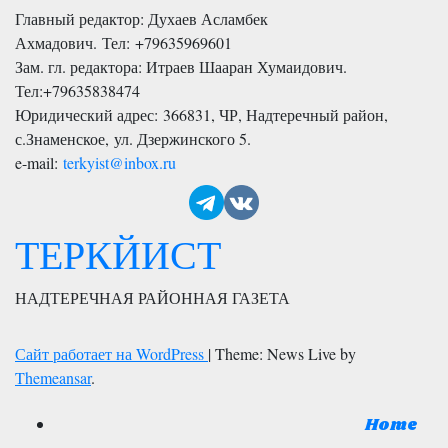
Главный редактор: Духаев Асламбек
Ахмадович. Тел:
+79635969601
Зам. гл. редактора: Итраев Шааран Хумаидович.
Тел:
+79635838474
Юридический адрес: 366831, ЧР, Надтеречный район,
с.Знаменское,
ул. Дзержинского 5
.
e-mail:
terkyist@inbox.ru
ТЕРКЙИСТ
НАДТЕРЕЧНАЯ РАЙОННАЯ ГАЗЕТА
Сайт работает на WordPress
|
Theme: News Live by
Themeansar
.
Home