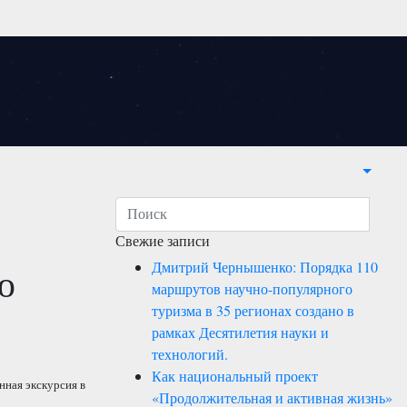
Свежие записи
Дмитрий Чернышенко: Порядка 110
ю
маршрутов научно-популярного
туризма в 35 регионах создано в
рамках Десятилетия науки и
технологий.
Как национальный проект
ная экскурсия в
«Продолжительная и активная жизнь»