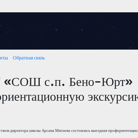
нты
Обратная связь
 «СОШ с.п. Бено-Юрт»
ориентационную экскурси
твом директора школы Арсана Митаева состоялась выездная профориентацион