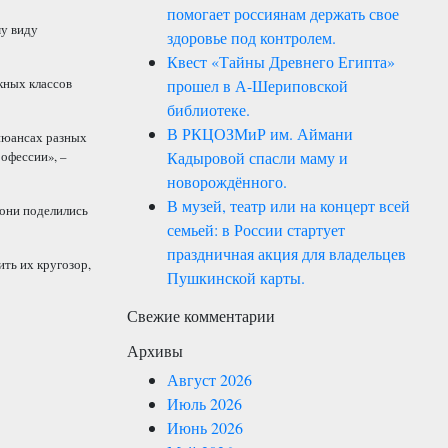
помогает россиянам держать свое
му виду
здоровье под контролем.
Квест «Тайны Древнего Египта»
кных классов
прошел в А-Шериповской
библиотеке.
В РКЦОЗМиР им. Аймани
 нюансах разных
Кадыровой спасли маму и
офессии», –
новорождённого.
В музей, театр или на концерт всей
 они поделились
семьей: в России стартует
праздничная акция для владельцев
ть их кругозор,
Пушкинской карты.
Свежие комментарии
Архивы
Август 2026
Июль 2026
Июнь 2026