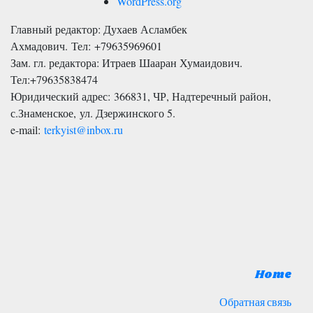
WordPress.org
Главный редактор: Духаев Асламбек
Ахмадович. Тел:
+79635969601
Зам. гл. редактора: Итраев Шааран Хумаидович.
Тел:
+79635838474
Юридический адрес: 366831, ЧР, Надтеречный район,
с.Знаменское,
ул. Дзержинского 5
.
e-mail:
terkyist@inbox.ru
Home
Обратная связь