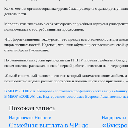
Как отметили организаторы, экскурсия была проведена с целью дать учащи
деятельности.
Мероприятие включало в себя экскурсию по учебным корпусам университет
познакомились с востребованными профессиями.
«Профориентационная экскурсия – это прежде всего возможность для школь
видов специальностей. Надеюсь, что наши обучающиеся расширили свой кр
отметил Арсан Русланович.
По окончанию экскурсии преподаватели ГГНТУ провели с ребятами беседу 
своим опытом, рассказали о своей первой работе и ответили на интересую
«Самый счастливый человек – это тот, который занимается своим любимым 
познакомить с людьми разных профессий и помочь найти свое призвание», –
Навигация
В МБОУ «СОШ с.п. Комарова» состоялась профилактическая акция «Канику
В МБОУ «СОШ №1 с.п. Надтеречное» состоялась Всероссийская военно-пат
по
Похожая запись
записям
Нацпроекты
Новости
Нацпроекты
Семейная выплата в ЧР: до
«Буккро