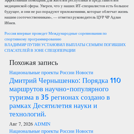
эффективный помощник для жителей республики и представителей
медицинской сферы. Уверен, что у наших ИТ-специалистов есть большое
будущее, и они не раз порадуют приложениями, которые облегчат жизнь
нашим соотечественникам», — отметил руководитель ЦУР ЧР Адлан
Ибиев.
Навигация
Россия впервые проведет Международные соревнования по
спортивному программированию
по
ВЛАДИМИР ПУТИН УСТАНОВИЛ ВЫПЛАТЫ СЕМЬЯМ ПОГИБШИХ
СПАСАТЕЛЕЙ В ЗОНЕ СПЕЦОПЕРАЦИИ
записям
Похожая запись
Национальные проекты России
Новости
Дмитрий Чернышенко: Порядка 110
маршрутов научно-популярного
туризма в 35 регионах создано в
рамках Десятилетия науки и
технологий.
Авг 7, 2026
ADMIN
Национальные проекты России
Новости