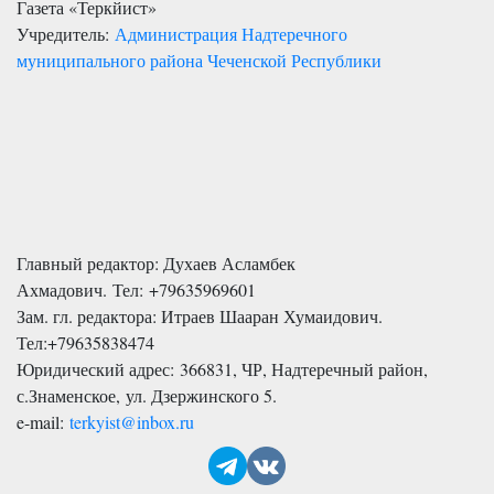
Газета «Теркйист»
Учредитель:
Администрация Надтеречного
муниципального района Чеченской Республики
Главный редактор: Духаев Асламбек
Ахмадович. Тел:
+79635969601
Зам. гл. редактора: Итраев Шааран Хумаидович.
Тел:
+79635838474
Юридический адрес: 366831, ЧР, Надтеречный район,
с.Знаменское,
ул. Дзержинского 5
.
e-mail:
terkyist@inbox.ru