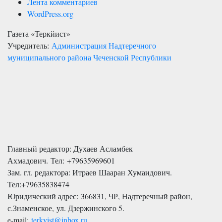
Лента комментариев
WordPress.org
Газета «Теркйист»
Учредитель:
Администрация Надтеречного
муниципального района Чеченской Республики
Главный редактор: Духаев Асламбек
Ахмадович. Тел:
+79635969601
Зам. гл. редактора: Итраев Шааран Хумаидович.
Тел:
+79635838474
Юридический адрес: 366831, ЧР, Надтеречный район,
с.Знаменское,
ул. Дзержинского 5
.
e-mail:
terkyist@inbox.ru