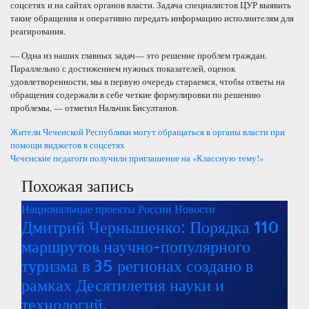
соцсетях и на сайтах органов власти. Задача специалистов ЦУР выявить
такие обращения и оперативно передать информацию исполнителям для
реагирования.
— Одна из наших главных задач— это решение проблем граждан.
Параллельно с достижением нужных показателей, оценок
удовлетворенности, мы в первую очередь стараемся, чтобы ответы на
обращения содержали в себе четкие формулировки по решению
проблемы, — отметил Нальчик Бисултанов.
Навигация
Жители Чеченской Республики могут обращаться в органы власти при
помощи виджетов в соцсетях
по
Чеченские педагоги получили приглашение на «Классную тему!»
Похожая запись
записям
Национальные проекты России
Новости
Дмитрий Чернышенко: Порядка 110
маршрутов научно-популярного
туризма в 35 регионах создано в
рамках Десятилетия науки и
технологий.