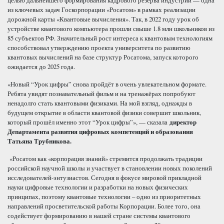
целью дальнейшего формирования кадрового резерва индустрии — одна
из ключевых задач Госкорпорации «Росатом» в рамках реализации
дорожной карты «Квантовые вычисления». Так, в 2022 году урок об
устройстве квантового компьютера прошли свыше 1.8 млн школьников из
85 субъектов РФ. Значительный рост интереса к квантовым технологиям
способствовал утверждению проекта университета по развитию
квантовых вычислений на базе структур Росатома, запуск которого
ожидается до 2025 года.
«Новый “Урок цифры” снова пройдёт в очень увлекательном формате.
Ребята увидят познавательный фильм и на тренажёрах попробуют
ненадолго стать квантовыми физиками. На мой взгляд, однажды в
будущем открытие в области квантовой физики совершит школьник,
который прошёл именно этот “Урок цифры”», — сказала
директор
Департамента развития цифровых компетенций и образования
Татьяна Трубникова.
«Росатом как «корпорация знаний» стремится продолжать традиции
российской научной школы и участвует в становлении новых поколений
исследователей-энтузиастов. Сегодня в фокусе мировой прикладной
науки цифровые технологии и разработки на новых физических
принципах, поэтому квантовые технологии – одно из приоритетных
направлений просветительской работы Корпорации. Более того, она
содействует формированию в нашей стране системы квантового