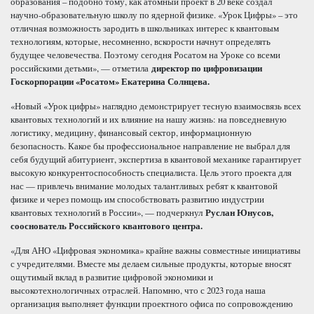
образования – подобно тому, как атомный проект в 20 веке создал
научно-образовательную школу по ядерной физике. «Урок Цифры» – это
отличная возможность зародить в школьниках интерес к квантовым
технологиям, которые, несомненно, вскорости начнут определять
будущее человечества. Поэтому сегодня Росатом на Уроке со всеми
российскими детьми», — отметила
директор по цифровизации
Госкорпорации «Росатом» Екатерина Солнцева.
«Новый «Урок цифры» наглядно демонстрирует тесную взаимосвязь всех
квантовых технологий и их влияние на нашу жизнь: на повседневную
логистику, медицину, финансовый сектор, информационную
безопасность. Какое бы профессиональное направление не выбрал для
себя будущий абитуриент, экспертиза в квантовой механике гарантирует
высокую конкурентоспособность специалиста. Цель этого проекта для
нас — привлечь внимание молодых талантливых ребят к квантовой
физике и через помощь им способствовать развитию индустрии
квантовых технологий в России», — подчеркнул
Руслан Юнусов,
сооснователь Российского квантового центра.
«Для АНО «Цифровая экономика» крайне важны совместные инициативы
с учредителями. Вместе мы делаем сильные продукты, которые вносят
ощутимый вклад в развитие цифровой экономики и
высокотехнологичных отраслей. Напомню, что с 2023 года наша
организация выполняет функции проектного офиса по сопровождению