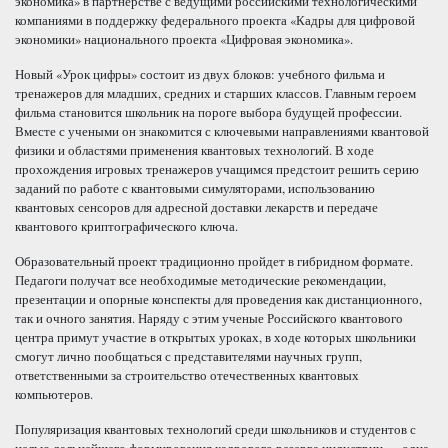
экономика» в партнерстве с ведущими российскими технологическими
компаниями в поддержку федерального проекта «Кадры для цифровой
экономики» национального проекта «Цифровая экономика».
Новый «Урок цифры» состоит из двух блоков: учебного фильма и
тренажеров для младших, средних и старших классов. Главным героем
фильма становится школьник на пороге выбора будущей профессии.
Вместе с учеными он знакомится с ключевыми направлениями квантовой
физики и областями применения квантовых технологий. В ходе
прохождения игровых тренажеров учащимся предстоит решить серию
заданий по работе с квантовыми симуляторами, использованию
квантовых сенсоров для адресной доставки лекарств и передаче
квантового криптографического ключа.
Образовательный проект традиционно пройдет в гибридном формате.
Педагоги получат все необходимые методические рекомендации,
презентации и опорные конспекты для проведения как дистанционного,
так и очного занятия. Наряду с этим ученые Российского квантового
центра примут участие в открытых уроках, в ходе которых школьники
смогут лично пообщаться с представителями научных групп,
ответственными за строительство отечественных квантовых
компьютеров.
Популяризация квантовых технологий среди школьников и студентов с