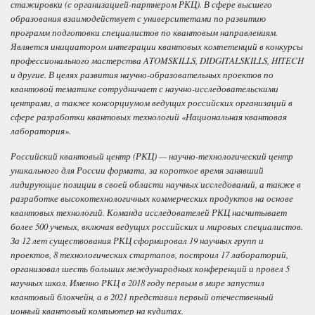
стажировки (с организацией-партнером РКЦ). В сфере высшего
образования взаимодействует с университетами по развитию
программ подготовки специалистов по квантовым направлениям.
Является инициатором интеграции квантовых компетенций в конкурсы
профессионального мастерства ATOMSKILLS, DIDGITALSKILLS, HITECH
и другие. В целях развития научно-образовательных проектов по
квантовой тематике сотрудничает с научно-исследовательскими
центрами, а также консорциумом ведущих российских организаций в
сфере разработки квантовых технологий «Национальная квантовая
лаборатория».
Российский квантовый центр (РКЦ) — научно-технологический центр
уникального для России формата, за короткое время занявший
лидирующие позиции в своей области научных исследований, а также в
разработке высокотехнологичных коммерческих продуктов на основе
квантовых технологий. Команда исследователей РКЦ насчитывает
более 500 ученых, включая ведущих российских и мировых специалистов.
За 12 лет существования РКЦ сформировал 19 научных групп и
проектов, 8 технологических стартапов, построил 17 лабораторий,
организовал шесть больших международных конференций и провел 5
научных школ. Именно РКЦ в 2018 году первым в мире запустил
квантовый блокчейн, а в 2021 представил первый отечественный
ионный квантовый компьютер на кудитах.