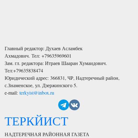
Главный редактор: Духаев Асламбек
Ахмадович. Тел:
+79635969601
Зам. гл. редактора: Итраев Шааран Хумаидович.
Тел:
+79635838474
Юридический адрес: 366831, ЧР, Надтеречный район,
с.Знаменское,
ул. Дзержинского 5
.
e-mail:
terkyist@inbox.ru
ТЕРКЙИСТ
НАДТЕРЕЧНАЯ РАЙОННАЯ ГАЗЕТА