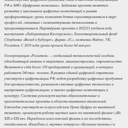
РФ и АНО «Цифровая экономика». Задачами проекта являются
развитие у школьников цифровых компетенций и ранняя
профориентация: уроки помогают детям сориентироваться в мире
профессий, связанных с компьютерными технологиями и
программированием. Партнёрами проекта в 2022/23 учебном году
выступают «Лаборатория Касперского», Благотворительный фонд
Сбербанка «Вклад в будущее», фирма «1С», компании Яндекс, VK,
Росатом. С 2018 года уроки прошли более 64 млн раз.
Госкорпорация «Росатом» — глобальный технологический холдинг,
объединяющий активы в энергетике, машиностроении, строительстве.
Включает в себя более 350 предприятий и организаций, в которых
работает 290 тыс. человек. В рамках единой цифровой стратегии
участвует в цифровизации РФ, ведет разработку цифровых продуктов
для промышленности, развивает сквозные цифровые технологии и
внутреннюю цифровизацию, а также цифровые компетенции и
культуру. Системно реализует научно-образовательные и
просветительские проекты в области квантовых технологий.
Ежегодно участвует во всероссийском Уроке Цифры по квантовой
тематике, организует работу научных школ по квантовой физике («Из
XIX в XXI век. Парадоксы классический физики и их последствия»,
онлайн-школа «КванТинс»), научные конкурсы («Большие вызовы») и