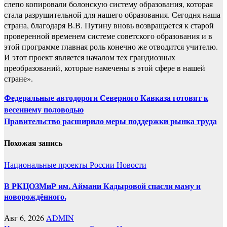
слепо копировали болонскую систему образования, которая
стала разрушительной для нашего образования. Сегодня наша
страна, благодаря В.В. Путину вновь возвращается к старой
проверенной временем системе советского образования и в
этой программе главная роль конечно же отводится учителю.
И этот проект является началом тех грандиозных
преобразований, которые намечены в этой сфере в нашей
стране».
Навигация
Федеральные автодороги Северного Кавказа готовят к
весеннему половодью
по
Правительство расширило меры поддержки рынка труда
записям
Похожая запись
Национальные проекты России
Новости
В РКЦОЗМиР им. Аймани Кадыровой спасли маму и
новорождённого.
Авг 6, 2026
ADMIN