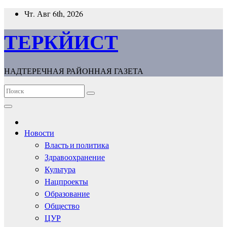
Перейти
Чт. Авг 6th, 2026
к
содержимому
ТЕРКЙИСТ
НАДТЕРЕЧНАЯ РАЙОННАЯ ГАЗЕТА
Новости
Власть и политика
Здравоохранение
Культура
Нацпроекты
Образование
Общество
ЦУР