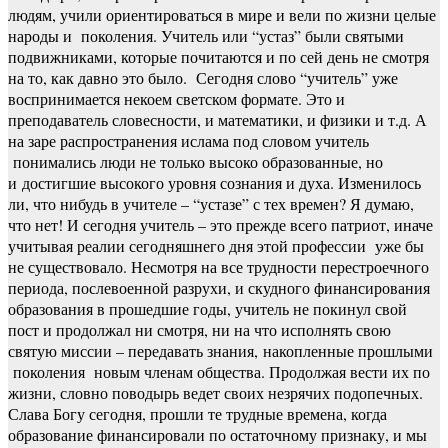
людям, учили ориентироваться в мире и вели по жизни целые
народы и поколения. Учитель или “устаз” были святыми
подвижниками, которые почитаются и по сей день не смотря
на то, как давно это было. Сегодня слово “учитель” уже
воспринимается некоем светском формате. Это и
преподаватель словесности, и математики, и физики и т.д. А
на заре распространения ислама под словом учитель
понимались люди не только высоко образованные, но
и достигшие высокого уровня сознания и духа. Изменилось
ли, что нибудь в учителе – “устазе” с тех времен? Я думаю,
что нет! И сегодня учитель – это прежде всего патриот, иначе
учитывая реалии сегодняшнего дня этой профессии уже бы
не существовало. Несмотря на все трудности перестроечного
периода, послевоенной разрухи, и скудного финансирования
образования в прошедшие годы, учитель не покинул свой
пост и продолжал ни смотря, ни на что исполнять свою
святую миссии – передавать знания, накопленные прошлыми
поколения новым членам общества. Продолжая вести их по
жизни, словно поводырь ведет своих незрячих подопечных.
Слава Богу сегодня, прошли те трудные времена, когда
образование финансировали по остаточному признаку, и мы