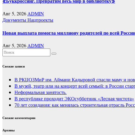
«Буккроссинг. Превратим весь мир в библиотеку»
Авг 5, 2026
ADMIN
Документы
Нацпроекты
Новая выплата помогла миллиону родителей по всей России
Авг 5, 2026
ADMIN
Свежие записи
В РКЦОЗМиР им. Аймани Кадыровой спасли маму и нов
В музей, театр или на концерт всей семьей: в России ст
Неформальная занятость.
В республике проходит ЭКОсубботник «Лесная чистота»
70 лет созидания: как менялась строительная отрасль Рос
Свежие комментарии
Архивы