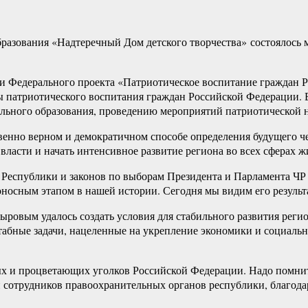
зования «Надтеречный Дом детского творчества» состоялось м
ии Федерального проекта «Патриотическое воспитание граждан 
 патриотического воспитания граждан Российской Федерации. В 
ального образования, проведению мероприятий патриотической 
венно верном и демократичном способе определения будущего че
ласти и начать интенсивное развитие региона во всех сферах ж
Республики и законов по выборам Президента и Парламента ЧР 
носным этапом в нашей истории. Сегодня мы видим его результ
ыровым удалось создать условия для стабильного развития регио
абные задачи, нацеленные на укрепление экономики и социальн
ых и процветающих уголков Российской Федерации. Надо помнит
сотрудников правоохранительных органов республики, благодар