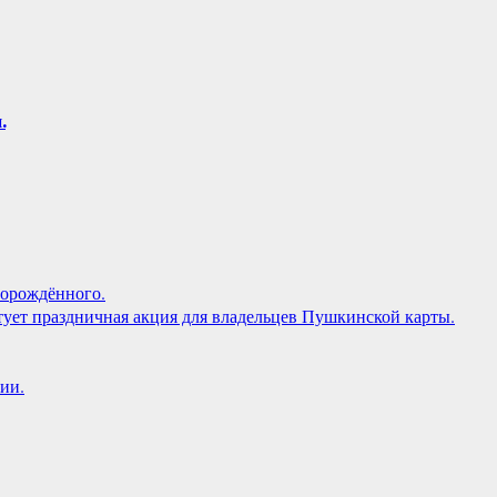
.
орождённого.
артует праздничная акция для владельцев Пушкинской карты.
сии.