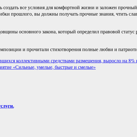
сь создать все условия для комфортной жизни и заложен прочны
бки прошлого, вы должны получать прочные знания, чтить слав
овщины основного закона, который определил правовой статус р
мпозиции и прочитали стихотворения полные любви и патриоти
вшихся коллективными средствами размещения, выросло на 8% и
ятие «Сильные, умелые, быстрые и смелые»
слуги.