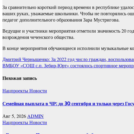
За сравнительно короткий период времени в республике удало
ваших руках, уважаемые школьники. Чтобы не повторялись оши
педагог дополнительного образования Зара Мустригова.
Ведущие и участники мероприятия отметили значимость 20 год
возрождения чеченского общества.
В конце мероприятия обучающиеся исполнили музыкальные ко
Навигация
Дмитрий Чернышенко: За 2022 год число граждан, воспользова
ВМБОУ «СОШ с.п. Зебир-Юрт» состоялось спортивное меропри
по
записям
Похожая запись
Нацпроекты
Новости
Семейная выплата в ЧР: до 30 сентября и только через Госу
Авг 5, 2026
ADMIN
Нацпроекты
Новости