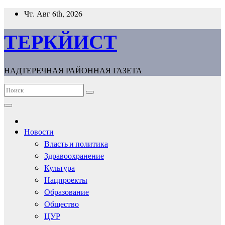
Перейти
Чт. Авг 6th, 2026
к
содержимому
ТЕРКЙИСТ
НАДТЕРЕЧНАЯ РАЙОННАЯ ГАЗЕТА
Новости
Власть и политика
Здравоохранение
Культура
Нацпроекты
Образование
Общество
ЦУР