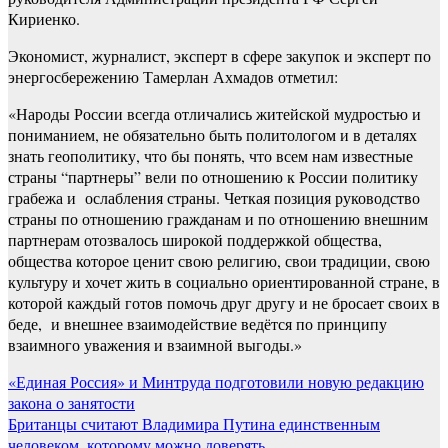
Кириенко.
Экономист, журналист, эксперт в сфере закупок и эксперт по
энергосбережению Тамерлан Ахмадов отметил:
«Народы России всегда отличались житейской мудростью и
пониманием, не обязательно быть политологом и в деталях
знать геополитику, что бы понять, что всем нам известные
страны “партнеры” вели по отношению к России политику
грабежа и ослабления страны. Четкая позиция руководство
страны по отношению гражданам и по отношению внешним
партнерам отозвалось широкой поддержкой общества,
общества которое ценит свою религию, свои традиции, свою
культуру и хочет жить в социально ориентированной стране, в
которой каждый готов помочь друг другу и не бросает своих в
беде, и внешнее взаимодействие ведётся по принципу
взаимного уважения и взаимной выгоды.»
Навигация
«Единая Россия» и Минтруда подготовили новую редакцию
закона о занятости
по
Британцы считают Владимира Путина единственным
записям
человеком, которому можно доверять