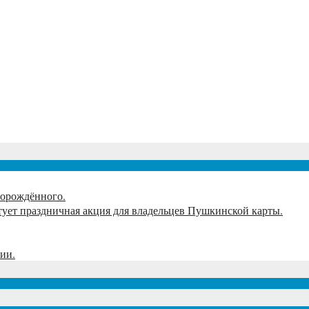
тует праздничная акция для владельцев Пушкинской карты.
орождённого.
артует праздничная акция для владельцев Пушкинской карты.
сии.