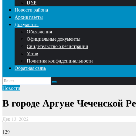
ЦУР
Новости района
Архив газеты
Документы
Объявления
Официальные документы
Свидетельство о регистрации
Устав
Политика конфиденциальности
Обратная связь
Новости
В городе Аргуне Чеченской Р
Дек 13, 2022
129