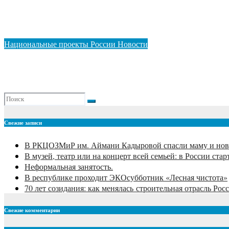
В музей, театр или на концерт всей семьей: в России стар
Авг 6, 2026
ADMIN
Национальные проекты России
Новости
Неформальная занятость.
Авг 6, 2026
ADMIN
Свежие записи
В РКЦОЗМиР им. Аймани Кадыровой спасли маму и нов
В музей, театр или на концерт всей семьей: в России ст
Неформальная занятость.
В республике проходит ЭКОсубботник «Лесная чистота»
70 лет созидания: как менялась строительная отрасль Рос
Свежие комментарии