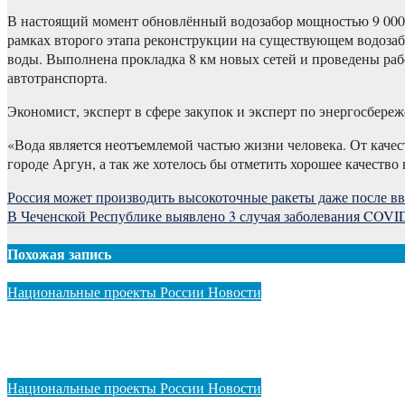
В настоящий момент обновлённый водозабор мощностью 9 000 м
рамках второго этапа реконструкции на существующем водозаб
воды. Выполнена прокладка 8 км новых сетей и проведены раб
автотранспорта.
Экономист, эксперт в сфере закупок и эксперт по энергосбер
«Вода является неотъемлемой частью жизни человека. От каче
городе Аргун, а так же хотелось бы отметить хорошее качество
Навигация
Россия может производить высокоточные ракеты даже после в
В Чеченской Республике выявлено 3 случая заболевания COVI
по
записям
Похожая запись
Национальные проекты России
Новости
В РКЦОЗМиР им. Аймани Кадыровой спасли маму и новоро
Авг 6, 2026
ADMIN
Национальные проекты России
Новости