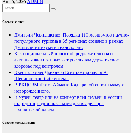
Авг 6, 2026
ADMIN
Свежие записи
Дмитрий Чернышенко: Порядка 110 маршрутов научно-
популярного туризма в 35 регионах создано в рамках
Десятилетия науки и технологий.
Как национальный проект «Продолжительная и
активная жизнь» помогает россиянам держать свое
здоровье под контролем.
Квест «Тайны Древнего Египта» прошел в А-
Шериповской библиотеке.
В РКЦОЗМиР им. Аймани Кадыровой спасли маму и
новорождённого.
В музей, театр или на концерт всей семьей: в России
стартует праздничная акция для владельцев
Пушкинской карты.
Свежие комментарии