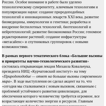
России. Особое внимание в работе было уделено
технологическому суверенитету, ключевым технологиям и
популяризации науки: создание природоподобных
технологий и инновационных лекарств XXI века, развитие
биомедицины, иммунологии и генетики; разработка и
внедрение беспилотных технологий, биотехнологий и
нейротехнологий; развитие биоэкономики России; геномное
редактирование растений; создание инфрастуктуры
«мегасайенс» и спутниковых группировок с новыми
возможностями.
В рамках первого тематического блока «Большие вызовы
и приоритеты научно-технологического развития
»
состоялась открывающая лекция Михаила Ковальчука,
президента НИЦ «Курчатовский институт» на тему
«
Природоподобие — ответ на большие вызовы современного
мира»
. В ходе выступления он сделал акцент на то, что
«сегодня мы сталкиваемся с новым вызовом, связанным с
проблемой устойчивого развития цивилизации, для
обеспечения которого человечеству требуется огромное, все
возрастающее количество энергии и ресурсов. Главным
оружием в этой борьбе становится технологическое