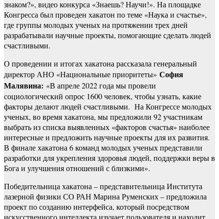
знаком?», видео конкурса «Знаешь? Научи!». На площадке
Конгресса был проведен хакатон по теме «Наука и счастье»,
где группы молодых ученых на протяжении трех дней
разрабатывали научные проекты, помогающие сделать людей
счастливыми.
О проведении и итогах хакатона рассказала генеральный
София
директор АНО «Национальные приоритеты»
Малявина:
«В апреле 2022 года мы провели
социологический опрос 1600 человек, чтобы узнать, какие
факторы делают людей счастливыми. На Конгрессе молодых
ученых, во время хакатона, мы предложили 92 участникам
выбрать из списка выявленных «факторов счастья» наиболее
интересные и предложить научные проекты для их развития.
В финале хакатона 6 команд молодых ученых представили
разработки для укрепления здоровья людей, поддержки веры в
Бога и улучшения отношений с близкими».
Победительница хакатона – представительница Института
лазерной физики СО РАН Марина Руменских – предложила
проект по созданию интерфейса, который посредством
искусственного интеллекта изучает пользователя и находит