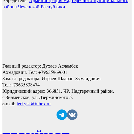
Учредитель:
Администрация Надтеречного муниципального
района Чеченской Республики
Главный редактор: Духаев Асламбек
Ахмадович. Тел:
+79635969601
Зам. гл. редактора: Итраев Шааран Хумаидович.
Тел:
+79635838474
Юридический адрес: 366831, ЧР, Надтеречный район,
с.Знаменское,
ул. Дзержинского 5
.
e-mail:
terkyist@inbox.ru