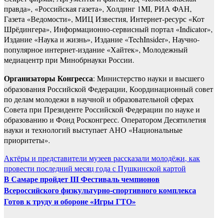
правда», «Российская газета», Холдинг 1MI, РИА ФАН,
Газета «Ведомости», МИЦ Известия, Интернет-ресурс «Кот
Шрёдингера», Информационно-сервисный портал «Indicator»,
Издание «Наука и жизнь», Издание «TechInsider», Научно-
популярное интернет-издание «Хайтек», Молодежный
медиацентр при Минобрнауки России.
Организаторы Конгресса
: Министерство науки и высшего
образования Российской Федерации, Координационный совет
по делам молодежи в научной и образовательной сферах
Совета при Президенте Российской Федерации по науке и
образованию и Фонд Росконгресс. Оператором Десятилетия
науки и технологий выступает АНО «Национальные
приоритеты».
Навигация
Актёры и представители музеев рассказали молодёжи, как
провести последний месяц года с Пушкинской картой
по
В Самаре пройдет III Фестиваль чемпионов
записям
Всероссийского физкультурно-спортивного комплекса
Готов к труду и обороне «Игры ГТО»