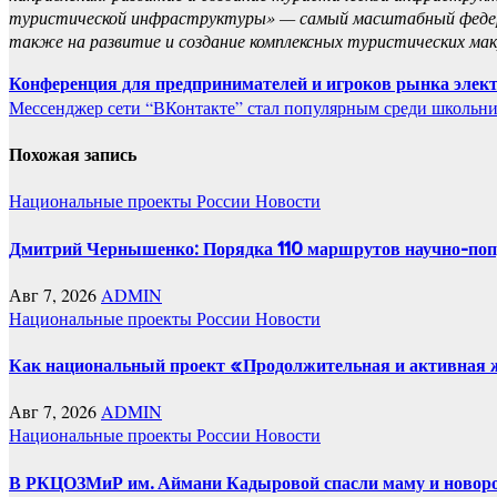
туристической инфраструктуры» — самый масштабный федера
также на развитие и создание комплексных туристических мак
Навигация
Конференция для предпринимателей и игроков рынка элект
Мессенджер сети “ВКонтакте” стал популярным среди школьн
по
записям
Похожая запись
Национальные проекты России
Новости
Дмитрий Чернышенко: Порядка 110 маршрутов научно-популя
Авг 7, 2026
ADMIN
Национальные проекты России
Новости
Как национальный проект «Продолжительная и активная жи
Авг 7, 2026
ADMIN
Национальные проекты России
Новости
В РКЦОЗМиР им. Аймани Кадыровой спасли маму и новоро