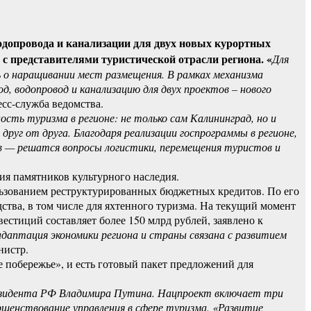
водопровода и канализации для двух новых курортных
 представителями туристической отрасли региона. «
Для
ь о наращивании мест размещения. В рамках механизма
 водопровод и канализацию для двух проектов – нового
сс-служба ведомства.
ость туризма в регионе: не только сам Калининград, но и
уг от друга. Благодаря реализации госпрограммы в регионе,
в — решатся вопросы логистики, перемещения туристов и
ия памятников культурного наследия.
ьзованием реструктурированных бюджетных кредитов. По его
ства, в том числе для яхтенного туризма. На текущий момент
стиций составляет более 150 млрд рублей, заявлено к
аптация экономики региона и страны связана с развитием
нистр.
 побережье», и есть готовый пакет предложений для
резидента РФ Владимира Путина. Нацпроект включает три
шенствование управления в сфере туризма. «Развитие