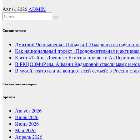
Авг 6, 2026
ADMIN
Свежие записи
Дмитрий Чернышенко: Порядка 110 маршрутов научно-попу
Как национальный проект «Продолжительная и активная 
Квест «Тайны Древнего Египта» прошел в А-Шериповско
В РКЦОЗМиР им. Аймани Кадыровой спасли маму и нов
В музей, театр или на концерт всей семьей: в России ст
Свежие комментарии
Архивы
Август 2026
Июль 2026
Июнь 2026
Май 2026
Апрель 2026