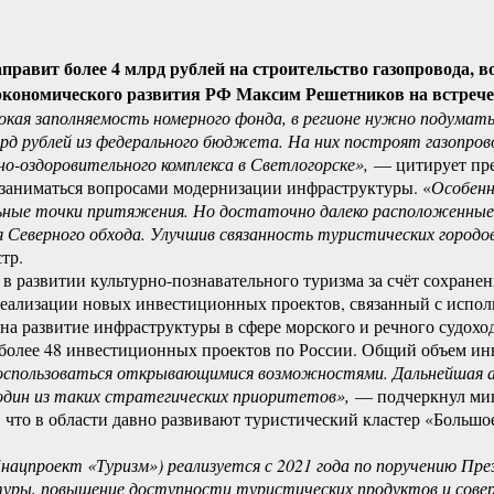
равит более 4 млрд рублей на строительство газопровода, 
кономического развития РФ Максим Решетников на встрече с
окая заполняемость номерного фонда, в регионе нужно подумат
рублей из федерального бюджета. На них построят газопровод,
о-оздоровительного комплекса в Светлогорске»,
— цитирует пре
е заниматься вопросами модернизации инфраструктуры. «
Особенн
ные точки притяжения. Но достаточно далеко расположенные др
 Северного обхода. Улучшив связанность туристических городо
тр.
 развитии культурно-познавательного туризма за счёт сохранен
еализации новых инвестиционных проектов, связанный с испол
а развитие инфраструктуры в сфере морского и речного судоход
более 48 инвестиционных проектов по России. Общий объем инве
оспользоваться открывающимися возможностями. Дальнейшая ад
один из таких стратегических приоритетов»,
— подчеркнул ми
 что в области давно развивают туристический кластер «Большое
нацпроект «Туризм») реализуется с 2021 года по поручению П
туры, повышение доступности туристических продуктов и совер