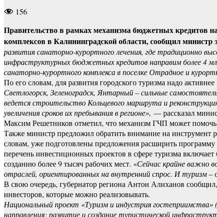
156
Правительство в рамках механизма бюджетных кредитов нап
комплексов в Калининградской области, сообщил министр э
развития санаторно-курортного лечения, где традиционно выс
инфраструктурных бюджетных кредитов направим более 4 млрд 
санаторно-курортного комплекса в поселке Отрадное и курортн
По его словам, для развития городского туризма надо активне
Светлогорск, Зеленоградск, Янтарный – сильные самостоятель
ведется строительство Кольцевого маршрута и реконструкция
увеличения сроков их пребывания в регионе»,
— рассказал минис
Максим Решетников отметил, что механизм ГЧП может помочь в
Также министр предложил обратить внимание на инструмент р
словам, уже подготовлены предложения расширить программу н
перечень инвестиционных проектов в сфере туризма включает 
созданию более 9 тысяч рабочих мест. «
Сейчас крайне важно в
отраслей, ориентированных на внутренний спрос. И туризм – 
В свою очередь, губернатор региона Антон Алиханов сообщил,
инвесторов, которые можно реализовывать.
Национальный проект «Туризм и индустрия гостеприимства» (
направления: развитие и создание туристической инфраструк