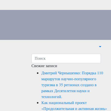
Свежие записи
Дмитрий Чернышенко: Порядка 110
маршрутов научно-популярного
туризма в 35 регионах создано в
рамках Десятилетия науки и
технологий.
Как национальный проект
«Продолжительная и активная жизнь»