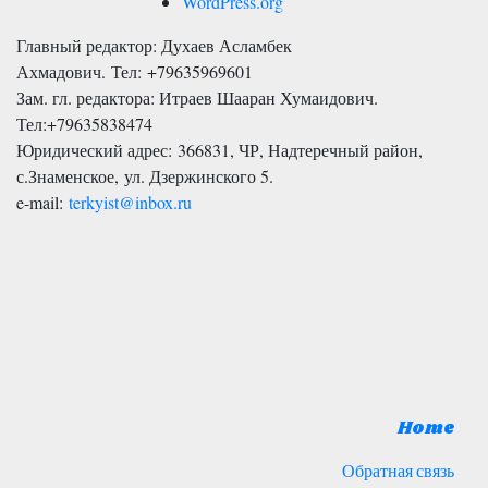
WordPress.org
Главный редактор: Духаев Асламбек
Ахмадович. Тел:
+79635969601
Зам. гл. редактора: Итраев Шааран Хумаидович.
Тел:
+79635838474
Юридический адрес: 366831, ЧР, Надтеречный район,
с.Знаменское,
ул. Дзержинского 5
.
e-mail:
terkyist@inbox.ru
Home
Обратная связь