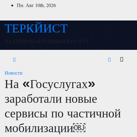
Перейти
Пн. Авг 10th, 2026
к
содержимому
ТЕРКЙИСТ
НАДТЕРЕЧНАЯ РАЙОННАЯ ГАЗЕТА
Новости
На «Госуслугах»
заработали новые
сервисы по частичной
мобилизации￼