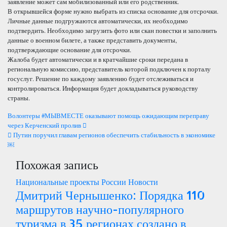
заявление может сам мобилизованный или его родственник.
В открывшейся форме нужно выбрать из списка основание для отсрочки.
Личные данные подгружаются автоматически, их необходимо
подтвердить. Необходимо загрузить фото или скан повестки и заполнить
данные о военном билете, а также представить документы,
подтверждающие основание для отсрочки.
Жалоба будет автоматически и в кратчайшие сроки передана в
региональную комиссию, представитель которой подключен к порталу
госуслуг. Решение по каждому заявлению будет отслеживаться и
контролироваться. Информация будет докладываться руководству
страны.
Навигация
Волонтеры #МЫВМЕСТЕ оказывают помощь ожидающим переправу
через Керченский пролив
по
Путин поручил главам регионов обеспечить стабильность в экономике
￼
записям
Похожая запись
Национальные проекты России
Новости
Дмитрий Чернышенко: Порядка 110
маршрутов научно-популярного
туризма в 35 регионах создано в