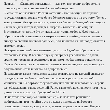
Первый — «Стать добровольцем» — для тех, кто решил добровольно
принять участие в специальной военной операции.
С момента объявления в России частичной мобилизации на портале
госуслуг зафиксировано уже более 70 тысяч запросов на эту тему. Теперь
заявку можно быстро оформить, нажав на баннер «Стать добровольцем»
или перейдя в этот раздел через цифровой голосовой помощник.
В открывшейся форме будут указаны критерии отбора. Необходимо
обратить особое внимание на возраст и опыт службы, далее заполнить
анкету со своими личными данными, большинство из них подгружаются
автоматически.
На карте нужно выбрать военкомат, в который удобно обратиться, и
отправить заявку. В течение двух дней придет уведомление с датой,
временем посещения военкомата и списком необходимых документов.
Сервис был запущен в тестовом режиме в эти выходные. Через него уже
подано около 2 тысяч заявок от добровольцев.
Президентом также поставлена задача реагировать на каждый сигнал от
граждан, которые были ошибочно призваны в рамках частичной
мобилизации. На портале госуслуг запущен специализированный сервис
для обжалования таких решений. Ранее такие обращения поступали через
универсальную форму обращений на ЕПГУ.
На портале необходимо найти баннер «Обжаловать решение о
мобилизации» или перейти в этот раздел с помощью цифрового
помощника. Далее нужно указать, за кого подается заявление. Подать