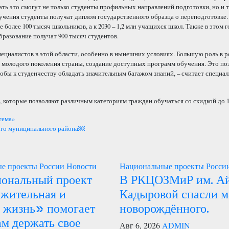
ть это смогут не только студенты профильных направлений подготовки, но и т
бучения студенты получат диплом государственного образца о переподготовке.
более 100 тысяч школьников, а к 2030 – 1,2 млн учащихся школ. Также в этом г
образование получат 900 тысяч студентов.
пециалистов в этой области, особенно в нынешних условиях. Большую роль в р
молодого поколения страны, создание доступных программ обучения. Это поз
тобы к студенчеству обладать значительным багажом знаний, – считает специали
 которые позволяют различным категориям граждан обучаться со скидкой до 
тема»
ого муниципального района￼
е проекты России
Новости
Национальные проекты Росси
иональный проект
В РКЦОЗМиР им. А
жительная и
Кадыровой спасли м
я жизнь» помогает
новорождённого.
м держать свое
Авг 6, 2026
ADMIN