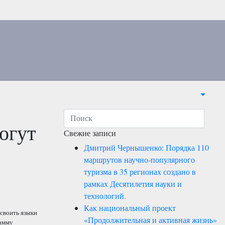
огут
Свежие записи
Дмитрий Чернышенко: Порядка 110
маршрутов научно-популярного
туризма в 35 регионах создано в
рамках Десятилетия науки и
технологий.
Как национальный проект
освоить языки
«Продолжительная и активная жизнь»
рамму