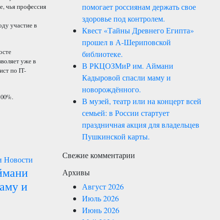
помогает россиянам держать свое
е, чья профессия
здоровье под контролем.
оду участие в
Квест «Тайны Древнего Египта»
прошел в А-Шериповской
осте
библиотеке.
воляет уже в
В РКЦОЗМиР им. Аймани
ст по IT-
Кадыровой спасли маму и
новорождённого.
100%.
В музей, театр или на концерт всей
семьей: в России стартует
праздничная акция для владельцев
Пушкинской карты.
Свежие комментарии
и
Новости
ймани
Архивы
аму и
Август 2026
Июль 2026
Июнь 2026