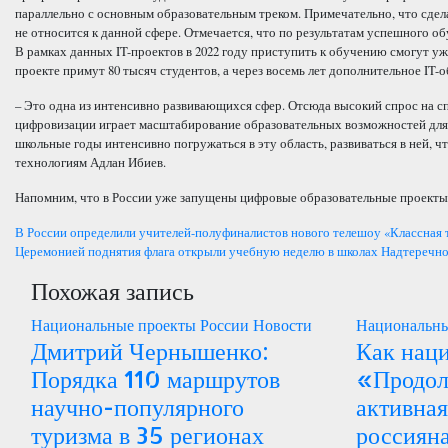
параллельно с основным образовательным треком. Примечательно, что сдела
не относится к данной сфере. Отмечается, что по результатам успешного о
В рамках данных IT-проектов в 2022 году приступить к обучению смогут уже 
проекте примут 80 тысяч студентов, а через восемь лет дополнительное IT-
– Это одна из интенсивно развивающихся сфер. Отсюда высокий спрос на с
цифровизации играет масштабирование образовательных возможностей для 
школьные годы интенсивно погружаться в эту область, развиваться в ней, ч
технологиям Адлан Ибиев.
Напомним, что в России уже запущены цифровые образовательные проекты,
Навигация
В России определили учителей-полуфиналистов нового телешоу «Классная 
Церемонией поднятия флага открыли учебную неделю в школах Надтеречн
по
Похожая запись
записям
Национальные проекты России
Новости
Национальны
Дмитрий Чернышенко:
Как нац
Порядка 110 маршрутов
«Продол
научно-популярного
активна
туризма в 35 регионах
россияна