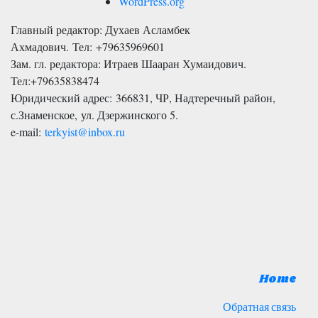
WordPress.org
Главный редактор: Духаев Асламбек
Ахмадович. Тел:
+79635969601
Зам. гл. редактора: Итраев Шааран Хумаидович.
Тел:
+79635838474
Юридический адрес: 366831, ЧР, Надтеречный район,
с.Знаменское,
ул. Дзержинского 5
.
e-mail:
terkyist@inbox.ru
Home
Обратная связь