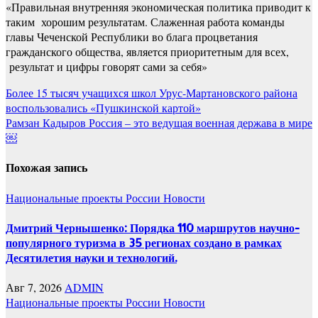
«Правильная внутренняя экономическая политика приводит к
таким хорошим результатам. Слаженная работа команды
главы Чеченской Республики во блага процветания
гражданского общества, является приоритетным для всех,
результат и цифры говорят сами за себя»
Навигация
Более 15 тысяч учащихся школ Урус-Мартановского района
воспользовались «Пушкинской картой»
по
Рамзан Кадыров Россия – это ведущая военная держава в мире
записям
￼
Похожая запись
Национальные проекты России
Новости
Дмитрий Чернышенко: Порядка 110 маршрутов научно-
популярного туризма в 35 регионах создано в рамках
Десятилетия науки и технологий.
Авг 7, 2026
ADMIN
Национальные проекты России
Новости